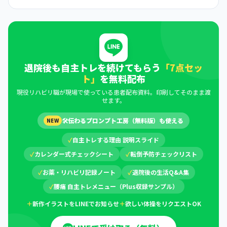
退院後も自主トレを続けてもらう
「7点セッ
ト」
を無料配布
現役リハビリ職が現場で使っている患者配布資料。印刷してそのまま渡
せます。
🛠
伝わるプロンプト工房（無料版）も使える
NEW
✓
自主トレする理由 説明スライド
✓
カレンダー式チェックシート
✓
転倒予防チェックリスト
✓
お薬・リハビリ記録ノート
✓
退院後の生活Q&A集
✓
腰痛 自主トレメニュー（Plus収録サンプル）
＋
新作イラストをLINEでお知らせ
＋
欲しい体操をリクエストOK