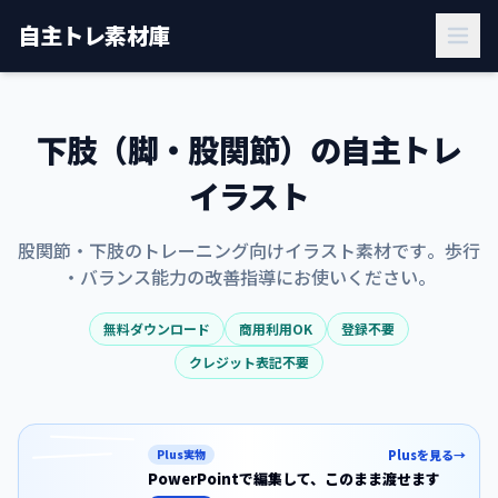
自主トレ素材庫
下肢（脚・股関節）の
自主トレ
イラスト
股関節
・
下肢
の
トレーニング
向け
イラスト
素材
です
。
歩行
・
バランス
能力
の
改善
指導
に
お
使い
くだ
さい
。
無料ダウンロード
商用利用OK
登録不要
クレジット表記不要
Plus実物
Plusを見る
→
PowerPointで編集して、
このまま渡せます