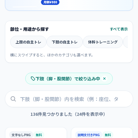
この素材の文字入りスライド版を、回数や
月額
¥980
部位・用途から探す
すべて表示
上肢の自主トレ
下肢の自主トレ
体幹トレーニング
スト
横にスワイプすると、ほかのカテゴリも選べます。
下肢（脚・股関節）
で絞り込み中
136件見つかりました
（24件を表示中）
文字なしPNG
無料
説明文付きPNG
無料