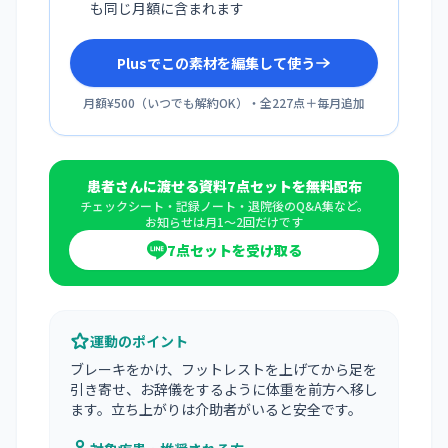
も同じ月額に含まれます
Plusでこの素材を編集して使う
月額¥500
（
いつでも解約OK
）・全
227
点＋毎月追加
患者さんに渡せる資料7点セットを無料配布
チェックシート・記録ノート・退院後のQ&A集など。
お知らせは月1〜2回だけです
7点セットを受け取る
運動のポイント
ブレーキをかけ、フットレストを上げてから足を
引き寄せ、お辞儀をするように体重を前方へ移し
ます。立ち上がりは介助者がいると安全です。