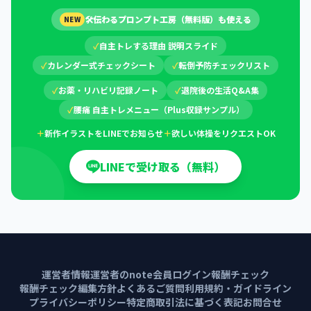
🛠
伝わるプロンプト工房（無料版）も使える
NEW
✓
自主トレする理由 説明スライド
✓
カレンダー式チェックシート
✓
転倒予防チェックリスト
✓
お薬・リハビリ記録ノート
✓
退院後の生活Q&A集
✓
腰痛 自主トレメニュー（Plus収録サンプル）
＋
新作イラストをLINEでお知らせ
＋
欲しい体操をリクエストOK
LINEで受け取る（無料）
運営者情報
運営者のnote
会員ログイン
報酬チェック
報酬チェック編集方針
よくあるご質問
利用規約・ガイドライン
プライバシーポリシー
特定商取引法に基づく表記
お問合せ