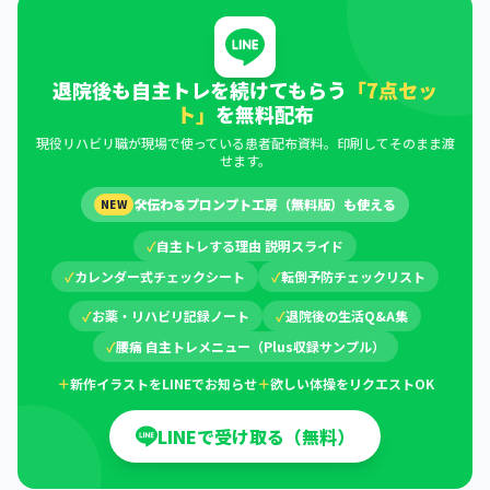
退院後も自主トレを続けてもらう
「7点セッ
ト」
を無料配布
現役リハビリ職が現場で使っている患者配布資料。印刷してそのまま渡
せます。
🛠
伝わるプロンプト工房（無料版）も使える
NEW
✓
自主トレする理由 説明スライド
✓
カレンダー式チェックシート
✓
転倒予防チェックリスト
✓
お薬・リハビリ記録ノート
✓
退院後の生活Q&A集
✓
腰痛 自主トレメニュー（Plus収録サンプル）
＋
新作イラストをLINEでお知らせ
＋
欲しい体操をリクエストOK
LINEで受け取る（無料）