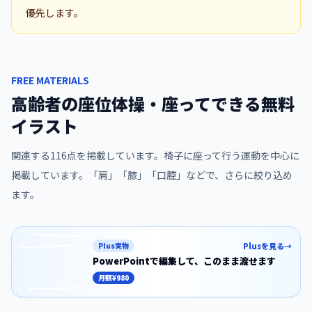
優先します。
FREE MATERIALS
高齢者の座位体操・座ってできる無料
イラスト
関連する
116
点を掲載しています。
椅子に座って行う運動を中心に
掲載しています。「肩」「膝」「口腔」などで、さらに絞り込め
ます。
Plus実物
Plusを見る
→
PowerPointで編集して、
このまま渡せます
この素材の文字入りスライド版を、回数や
月額
¥980