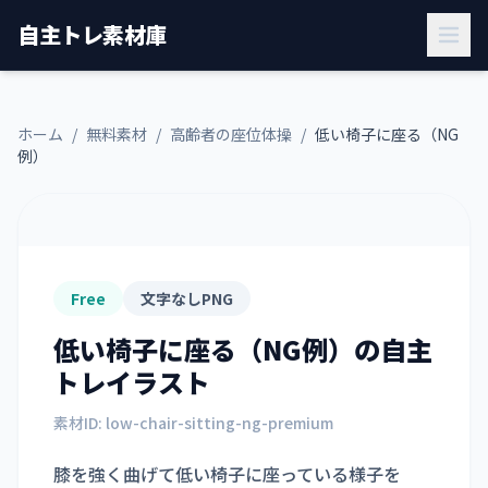
自主トレ素材庫
ホーム
/
無料素材
/
高齢者の座位体操
/
低い椅子に座る（NG
例）
Free
文字なしPNG
低い椅子に座る（NG例）
の自主
トレイラスト
素材ID:
low-chair-sitting-ng-premium
膝を強く曲げて低い椅子に座っている様子を