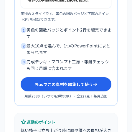
実物のスライドです。黄色の回数バッジと下部のポイン
ト2行を確認できます。
黄色の回数バッジとポイント2行を編集できま
1
す
最大10点を選んで、1つのPowerPointにまと
2
められます
完成デッキ・プロンプト工房・報酬チェック
3
も同じ月額に含まれます
Plusでこの素材を編集して使う
月額¥980
（
いつでも解約OK
）・全
227
点＋毎月追加
運動のポイント
低い椅子は立ち上がり時に膝や腰への負担が大き