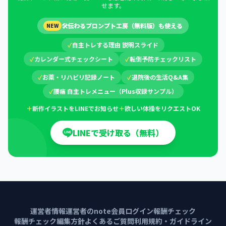
せます。
🛠
伝わるプロンプト工房（無料版）も使える
NEW
✓
自主トレする理由 説明スライド
✓
カレンダー式チェックシート
✓
転倒予防チェックリスト
✓
お薬・リハビリ記録ノート
✓
退院後の生活Q&A集
✓
腰痛 自主トレメニュー（Plus収録サンプル）
＋
新作イラストをLINEでお知らせ
＋
欲しい体操をリクエストOK
LINEで受け取る（無料）
運営者情報
運営者のnote
会員ログイン
報酬チェック
報酬チェック編集方針
よくあるご質問
利用規約・ガイドライン