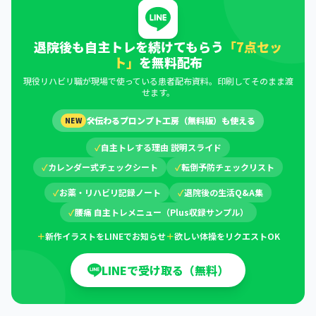
退院後も自主トレを続けてもらう
「7点セッ
ト」
を無料配布
現役リハビリ職が現場で使っている患者配布資料。印刷してそのまま渡
せます。
🛠
伝わるプロンプト工房（無料版）も使える
NEW
✓
自主トレする理由 説明スライド
✓
カレンダー式チェックシート
✓
転倒予防チェックリスト
✓
お薬・リハビリ記録ノート
✓
退院後の生活Q&A集
✓
腰痛 自主トレメニュー（Plus収録サンプル）
＋
新作イラストをLINEでお知らせ
＋
欲しい体操をリクエストOK
LINEで受け取る（無料）