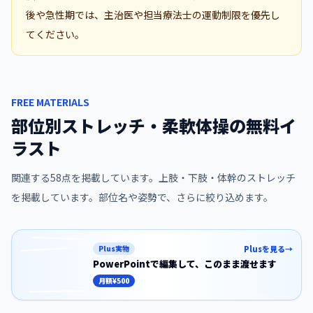
後や急性期では、主治医や担当療法士の運動制限を優先し
てください。
FREE MATERIALS
部位別ストレッチ・柔軟体操の無料イ
ラスト
関連する
58
点を掲載しています。
上肢・下肢・体幹のストレッチ
を掲載しています。部位名や姿勢で、さらに絞り込めます。
Plus実物
Plusを見る
→
PowerPointで編集して、
このまま渡せます
この素材の文字入りスライド版を、回数や
月額
¥500