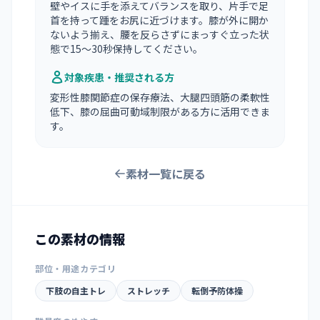
壁やイスに手を添えてバランスを取り、片手で足
首を持って踵をお尻に近づけます。膝が外に開か
ないよう揃え、腰を反らさずにまっすぐ立った状
態で15〜30秒保持してください。
対象疾患・推奨される方
変形性膝関節症の保存療法、大腿四頭筋の柔軟性
低下、膝の屈曲可動域制限がある方に活用できま
す。
素材一覧に戻る
この素材の情報
部位・用途カテゴリ
下肢の自主トレ
ストレッチ
転倒予防体操