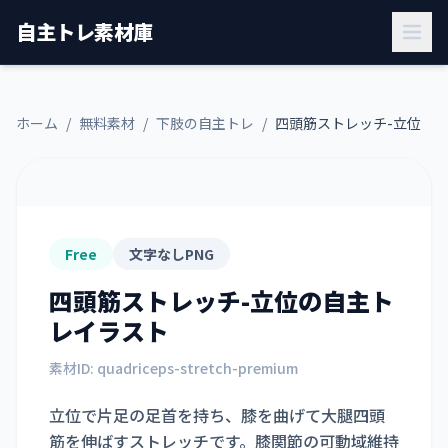
自主トレ素材庫
ホーム
/
無料素材
/
下肢の自主トレ
/
四頭筋ストレッチ-立位
Free
文字なしPNG
四頭筋ストレッチ-立位
の自主ト
レイラスト
素材ID:
quadriceps-stretch-premium
立位で片足の足首を持ち、膝を曲げて大腿四頭
筋を伸ばすストレッチです。膝関節の可動域維持