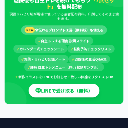
退院後も自主トレを続けてもらう
「7点セッ
ト」
を無料配布
現役リハビリ職が現場で使っている患者配布資料。印刷してそのまま渡
せます。
🛠
伝わるプロンプト工房（無料版）も使える
NEW
✓
自主トレする理由 説明スライド
✓
カレンダー式チェックシート
✓
転倒予防チェックリスト
✓
お薬・リハビリ記録ノート
✓
退院後の生活Q&A集
✓
腰痛 自主トレメニュー（Plus収録サンプル）
＋
新作イラストをLINEでお知らせ
＋
欲しい体操をリクエストOK
LINEで受け取る（無料）