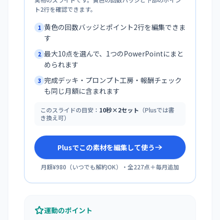
ト2行を確認できます。
黄色の回数バッジとポイント2行を編集できま
1
す
最大10点を選んで、1つのPowerPointにまと
2
められます
完成デッキ・プロンプト工房・報酬チェック
3
も同じ月額に含まれます
このスライドの目安：
10秒×2セット
（Plusでは書
き換え可）
Plusでこの素材を編集して使う
月額¥980
（
いつでも解約OK
）・全
227
点＋毎月追加
運動のポイント