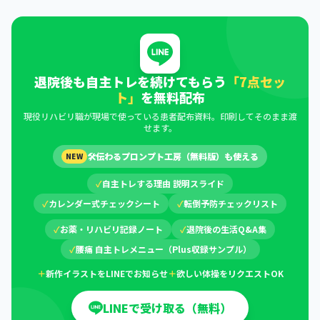
退院後も自主トレを続けてもらう
「7点セッ
ト」
を無料配布
現役リハビリ職が現場で使っている患者配布資料。印刷してそのまま渡
せます。
🛠
伝わるプロンプト工房（無料版）も使える
NEW
✓
自主トレする理由 説明スライド
✓
カレンダー式チェックシート
✓
転倒予防チェックリスト
✓
お薬・リハビリ記録ノート
✓
退院後の生活Q&A集
✓
腰痛 自主トレメニュー（Plus収録サンプル）
＋
新作イラストをLINEでお知らせ
＋
欲しい体操をリクエストOK
LINEで受け取る（無料）