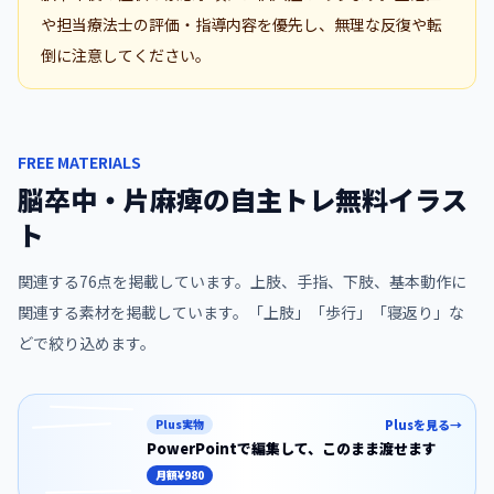
や担当療法士の評価・指導内容を優先し、無理な反復や転
倒に注意してください。
FREE MATERIALS
脳卒中・片麻痺の自主トレ無料イラス
ト
関連する
76
点を掲載しています。
上肢、手指、下肢、基本動作に
関連する素材を掲載しています。「上肢」「歩行」「寝返り」な
どで絞り込めます。
Plus実物
Plusを見る
→
PowerPointで編集して、
このまま渡せます
この素材の文字入りスライド版を、回数や
月額
¥980