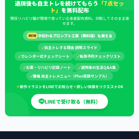
退院後も自主トレを続けてもらう
「7点セッ
ト」
を無料配布
現役リハビリ職が現場で使っている患者配布資料。印刷してそのまま渡
せます。
🛠
伝わるプロンプト工房（無料版）も使える
NEW
✓
自主トレする理由 説明スライド
✓
カレンダー式チェックシート
✓
転倒予防チェックリスト
✓
お薬・リハビリ記録ノート
✓
退院後の生活Q&A集
✓
腰痛 自主トレメニュー（Plus収録サンプル）
＋
新作イラストをLINEでお知らせ
＋
欲しい体操をリクエストOK
LINEで受け取る（無料）