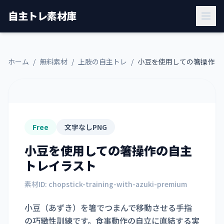
自主トレ素材庫
ホーム
/
無料素材
/
上肢の自主トレ
/
小豆を使用しての箸操作
Free
文字なしPNG
小豆を使用しての箸操作
の自主
トレイラスト
素材ID:
chopstick-training-with-azuki-premium
小豆（あずき）を箸でつまんで移動させる手指
の巧緻性訓練です。食事動作の自立に直結する実