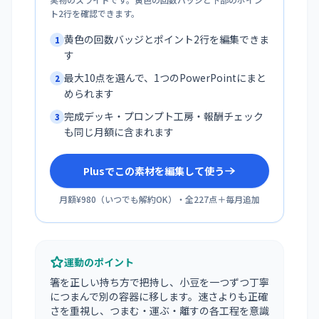
ト2行を確認できます。
黄色の回数バッジとポイント2行を編集できま
1
す
最大10点を選んで、1つのPowerPointにまと
2
められます
完成デッキ・プロンプト工房・報酬チェック
3
も同じ月額に含まれます
Plusでこの素材を編集して使う
月額¥980
（
いつでも解約OK
）・全
227
点＋毎月追加
運動のポイント
箸を正しい持ち方で把持し、小豆を一つずつ丁寧
につまんで別の容器に移します。速さよりも正確
さを重視し、つまむ・運ぶ・離すの各工程を意識