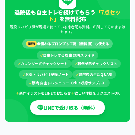
退院後も自主トレを続けてもらう
「7点セッ
ト」
を無料配布
現役リハビリ職が現場で使っている患者配布資料。印刷してそのまま渡
せます。
🛠
伝わるプロンプト工房（無料版）も使える
NEW
✓
自主トレする理由 説明スライド
✓
カレンダー式チェックシート
✓
転倒予防チェックリスト
✓
お薬・リハビリ記録ノート
✓
退院後の生活Q&A集
✓
腰痛 自主トレメニュー（Plus収録サンプル）
＋
新作イラストをLINEでお知らせ
＋
欲しい体操をリクエストOK
LINEで受け取る（無料）