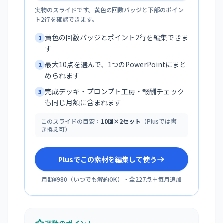
実物のスライドです。黄色の回数バッジと下部のポイン
ト2行を確認できます。
黄色の回数バッジとポイント2行を編集できま
1
す
最大10点を選んで、1つのPowerPointにまと
2
められます
完成デッキ・プロンプト工房・報酬チェック
3
も同じ月額に含まれます
このスライドの目安：
10回×2セット
（Plusでは書
き換え可）
Plusでこの素材を編集して使う
月額¥980
（
いつでも解約OK
）・全
227
点＋毎月追加