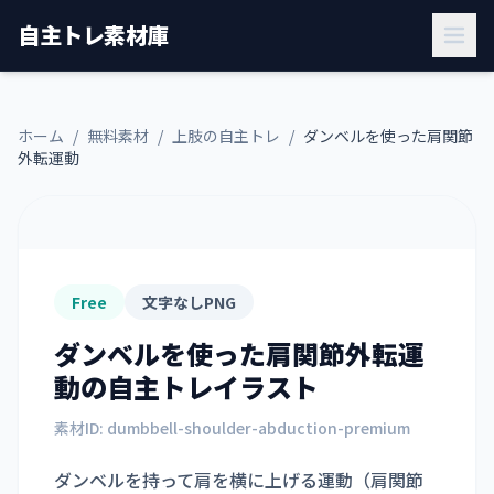
自主トレ素材庫
ホーム
/
無料素材
/
上肢の自主トレ
/
ダンベルを使った肩関節
外転運動
Free
文字なしPNG
ダンベルを使った肩関節外転運
動
の自主トレイラスト
素材ID:
dumbbell-shoulder-abduction-premium
ダンベルを持って肩を横に上げる運動（肩関節