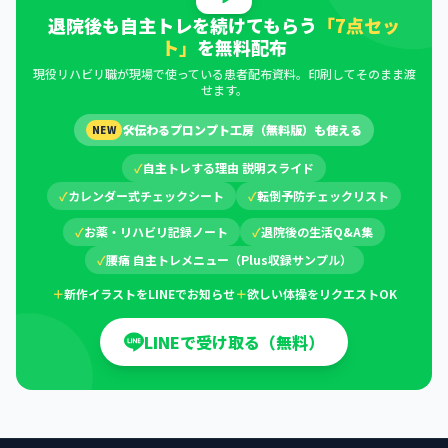
退院後も自主トレを続けてもらう
「7点セッ
ト」
を無料配布
現役リハビリ職が現場で使っている患者配布資料。印刷してそのまま渡
せます。
🛠
伝わるプロンプト工房（無料版）も使える
NEW
✓
自主トレする理由 説明スライド
✓
カレンダー式チェックシート
✓
転倒予防チェックリスト
✓
お薬・リハビリ記録ノート
✓
退院後の生活Q&A集
✓
腰痛 自主トレメニュー（Plus収録サンプル）
＋
新作イラストをLINEでお知らせ
＋
欲しい体操をリクエストOK
LINEで受け取る（無料）