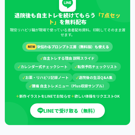
退院後も自主トレを続けてもらう
「7点セッ
ト」
を無料配布
現役リハビリ職が現場で使っている患者配布資料。印刷してそのまま渡
せます。
🛠
伝わるプロンプト工房（無料版）も使える
NEW
✓
自主トレする理由 説明スライド
✓
カレンダー式チェックシート
✓
転倒予防チェックリスト
✓
お薬・リハビリ記録ノート
✓
退院後の生活Q&A集
✓
腰痛 自主トレメニュー（Plus収録サンプル）
＋
新作イラストをLINEでお知らせ
＋
欲しい体操をリクエストOK
LINEで受け取る（無料）