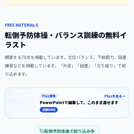
FREE MATERIALS
転倒予防体操・バランス訓練の無料イ
ラスト
関連する
70
点を掲載しています。
立位バランス、下肢筋力、段差
練習などを掲載しています。「片足」「段差」「立ち座り」で絞
り込めます。
Plus実物
Plusを見る
→
PowerPointで編集して、
このまま渡せます
この素材の文字入りスライド版を、回数や
月額
¥980
転倒予防体操
で絞り込み中