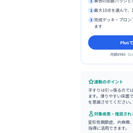
黄色の回数バッジと
1
最大10点を選んで、1
2
完成デッキ・プロン
3
ます
Plu
月額¥980
（
い
運動のポイント
手すりは引っ張るので
ます。滑りやすい床面
を意識させてください
対象疾患・推奨され
変形性関節症、片麻痺
指導に活用できます。