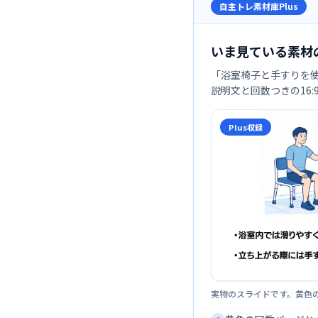
自主トレ素材庫Plus
いま見ている素材
「
浴室椅子と手すりを
説明文と回数つきの16
Plus収録
実物のスライドです。黄色