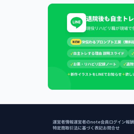
退院後も自主トレ
現役リハビリ職が現場で
🛠
伝わるプロンプト工房（無料
NEW
✓
自主トレする理由 説明スライド
✓
お薬・リハビリ記録ノート
✓
退院
＋
新作イラストをLINEでお知らせ
＋
欲し
運営者情報
運営者のnote
会員ログイン
報酬
特定商取引法に基づく表記
お問合せ