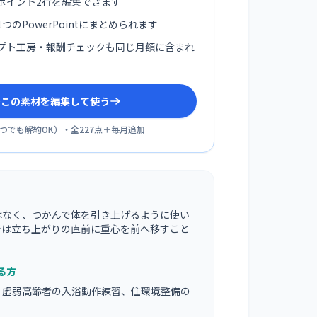
ポイント2行を編集できます
つのPowerPointにまとめられます
プト工房・報酬チェックも同じ月額に含まれ
sでこの素材を編集して使う
つでも解約OK
）・全
227
点＋毎月追加
はなく、つかんで体を引き上げるように使い
では立ち上がりの直前に重心を前へ移すこと
。
る方
、虚弱高齢者の入浴動作練習、住環境整備の