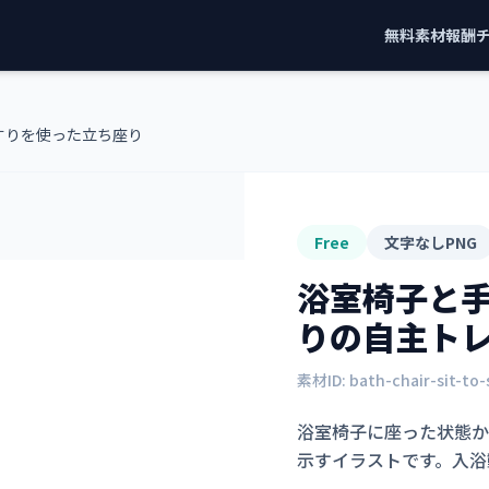
無料素材
報酬
すりを使った立ち座り
Free
文字なしPNG
浴室椅子と
り
の自主ト
素材ID:
bath-chair-sit-to
浴室椅子に座った状態か
示すイラストです。入浴