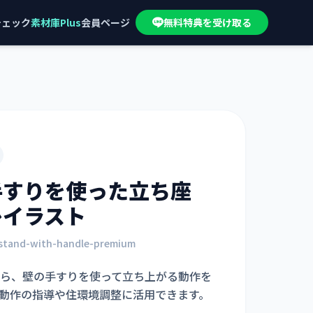
チェック
素材庫Plus
会員ページ
無料特典を受け取る
手すりを使った立ち座
レイラスト
-stand-with-handle-premium
ら、壁の手すりを使って立ち上がる動作を
動作の指導や住環境調整に活用できます。