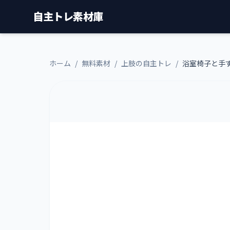
自主トレ素材庫
ホーム
/
無料素材
/
上肢の自主トレ
/
浴室椅子と手