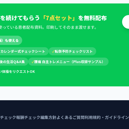
を続けてもらう
「7点セット」
を無料配布
使っている患者配布資料。印刷してそのまま渡せます。
版）も使える
✓
カレンダー式チェックシート
✓
転倒予防チェックリスト
後の生活Q&A集
✓
腰痛 自主トレメニュー（Plus収録サンプル）
い体操をリクエストOK
チェック
報酬チェック編集方針
よくあるご質問
利用規約・ガイドライン