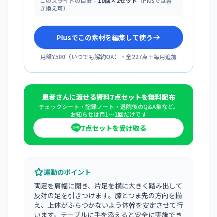
このスライドの目安：
10回×2セット
（Plusでは書
き換え可）
Plusでこの素材を編集して使う
月額¥500
（
いつでも解約OK
）・全
227
点＋毎月追加
患者さんに渡せる資料7点セットを無料配布
チェックシート・記録ノート・退院後のQ&A集など。
お知らせは月1〜2回だけです
7点セットを受け取る
運動のポイント
両足を肩幅に開き、片足を横に大きく踏み出して
反対の足を引きつけます。膝とつま先の方向を揃
え、上体がふらつかないよう体幹を安定させて行
います。テーブルに手を添えると安全に実施でき