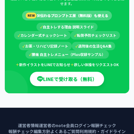
せます。
🛠
伝わるプロンプト工房（無料版）も使える
NEW
✓
自主トレする理由 説明スライド
✓
カレンダー式チェックシート
✓
転倒予防チェックリスト
✓
お薬・リハビリ記録ノート
✓
退院後の生活Q&A集
✓
腰痛 自主トレメニュー（Plus収録サンプル）
＋
新作イラストをLINEでお知らせ
＋
欲しい体操をリクエストOK
LINEで受け取る（無料）
運営者情報
運営者のnote
会員ログイン
報酬チェック
報酬チェック編集方針
よくあるご質問
利用規約・ガイドライン