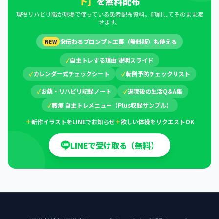
ト」
を無料配布
現役リハビリ職が現場で使っている患者配布資料。印刷してそのまま渡
せます。
🛠
伝わるプロンプト工房（無料版）も使える
NEW
✓
自主トレする理由 説明スライド
✓
カレンダー式チェックシート
✓
転倒予防チェックリスト
✓
お薬・リハビリ記録ノート
✓
退院後の生活Q&A集
✓
腰痛 自主トレメニュー（Plus収録サンプル）
＋
新作イラストをLINEでお知らせ
＋
欲しい体操をリクエストOK
LINEで受け取る（無料）