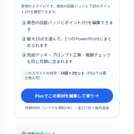
実物のスライドです。黄色の回数バッジと下部のポイン
ト2行を確認できます。
黄色の回数バッジとポイント2行を編集できま
1
す
最大10点を選んで、1つのPowerPointにまと
2
められます
完成デッキ・プロンプト工房・報酬チェック
3
も同じ月額に含まれます
このスライドの目安：
10回×2セット
（Plusでは書
き換え可）
Plusでこの素材を編集して使う
月額¥980
（
いつでも解約OK
）・全
227
点＋毎月追加