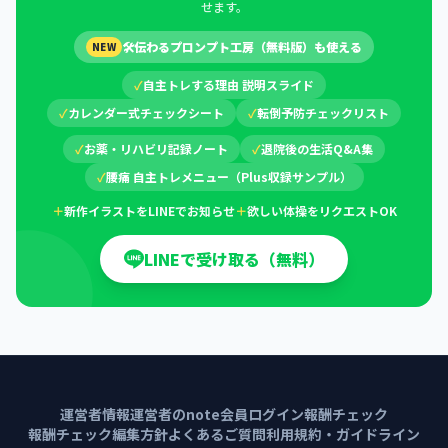
せます。
🛠
伝わるプロンプト工房（無料版）も使える
NEW
✓
自主トレする理由 説明スライド
✓
カレンダー式チェックシート
✓
転倒予防チェックリスト
✓
お薬・リハビリ記録ノート
✓
退院後の生活Q&A集
✓
腰痛 自主トレメニュー（Plus収録サンプル）
＋
新作イラストをLINEでお知らせ
＋
欲しい体操をリクエストOK
LINEで受け取る（無料）
運営者情報
運営者のnote
会員ログイン
報酬チェック
報酬チェック編集方針
よくあるご質問
利用規約・ガイドライン