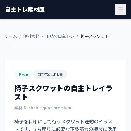
自主トレ素材庫
ホーム
/
無料素材
/
下肢の自主トレ
/
椅子スクワット
Free
文字なしPNG
椅子スクワット
の自主トレイラ
スト
素材ID:
chair-squat-premium
椅子を目印にして行うスクワット運動のイラス
トです。立ち座りに必要な下肢筋力の練習に活用