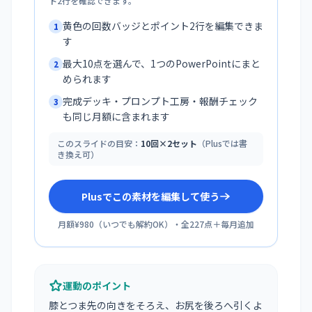
ト2行を確認できます。
黄色の回数バッジとポイント2行を編集できま
1
す
最大10点を選んで、1つのPowerPointにまと
2
められます
完成デッキ・プロンプト工房・報酬チェック
3
も同じ月額に含まれます
このスライドの目安：
10回×2セット
（Plusでは書
き換え可）
Plusでこの素材を編集して使う
月額¥980
（
いつでも解約OK
）・全
227
点＋毎月追加
運動のポイント
膝とつま先の向きをそろえ、お尻を後ろへ引くよ