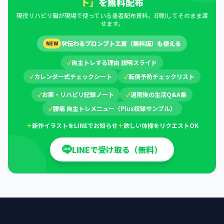
ト」
を無料配布
現役リハビリ職が現場で使っている患者配布資料。印刷してそのまま渡
せます。
🛠
伝わるプロンプト工房（無料版）も使える
NEW
✓
自主トレする理由 説明スライド
✓
カレンダー式チェックシート
✓
転倒予防チェックリスト
✓
お薬・リハビリ記録ノート
✓
退院後の生活Q&A集
✓
腰痛 自主トレメニュー（Plus収録サンプル）
＋
新作イラストをLINEでお知らせ
＋
欲しい体操をリクエストOK
LINEで受け取る（無料）