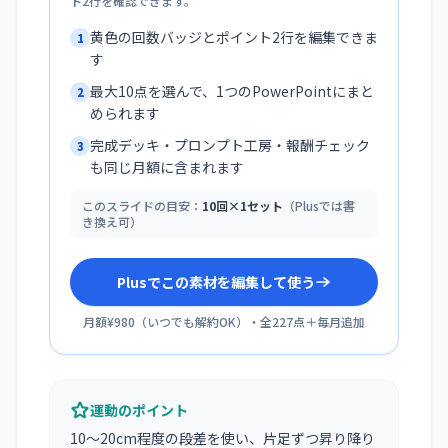
ト2行を確認できます。
黄色の回数バッジとポイント2行を編集できま
1
す
最大10点を選んで、1つのPowerPointにまと
2
められます
完成デッキ・プロンプト工房・報酬チェック
3
も同じ月額に含まれます
このスライドの目安：
10回×1セット
（Plusでは書
き換え可）
Plusでこの素材を編集して使う
月額¥980
（
いつでも解約OK
）・全
227
点＋毎月追加
運動のポイント
10〜20cm程度の段差を使い、片足ずつ昇り降り