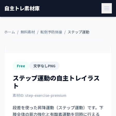
自主トレ素材庫
ホーム
/
無料素材
/
転倒予防体操
/
ステップ運動
Free
文字なしPNG
ステップ運動
の自主トレイラス
ト
素材ID:
step-exercise-premium
段差を使った昇降運動（ステップ運動）です。下
肢全体の筋力強化と有酸素運動を同時に行える