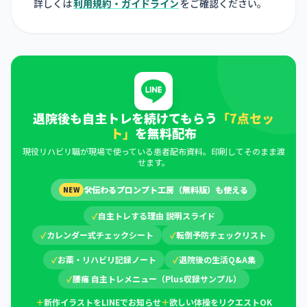
詳しくは
利用規約・ガイドライン
をご確認ください。
退院後も自主トレを続けてもらう
「7点セッ
ト」
を無料配布
現役リハビリ職が現場で使っている患者配布資料。印刷してそのまま渡
せます。
🛠
伝わるプロンプト工房（無料版）も使える
NEW
✓
自主トレする理由 説明スライド
✓
カレンダー式チェックシート
✓
転倒予防チェックリスト
✓
お薬・リハビリ記録ノート
✓
退院後の生活Q&A集
✓
腰痛 自主トレメニュー（Plus収録サンプル）
＋
新作イラストをLINEでお知らせ
＋
欲しい体操をリクエストOK