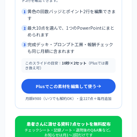
ト2行を確認できます。
黄色の回数バッジとポイント2行を編集できま
1
す
最大10点を選んで、1つのPowerPointにまと
2
められます
完成デッキ・プロンプト工房・報酬チェック
3
も同じ月額に含まれます
このスライドの目安：
10秒×2セット
（Plusでは書
き換え可）
Plusでこの素材を編集して使う
月額¥980
（
いつでも解約OK
）・全
227
点＋毎月追加
患者さんに渡せる資料7点セットを無料配布
チェックシート・記録ノート・退院後のQ&A集など。
お知らせは月1〜2回だけです