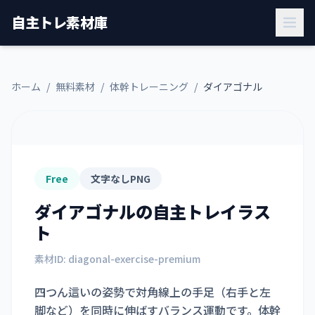
自主トレ素材庫
ホーム
/
無料素材
/
体幹トレーニング
/
ダイアゴナル
Free
文字なしPNG
ダイアゴナル
の自主トレイラス
ト
素材ID:
diagonal-exercise-premium
四つん這いの姿勢で対角線上の手足（右手と左
脚など）を同時に伸ばすバランス運動です。体幹