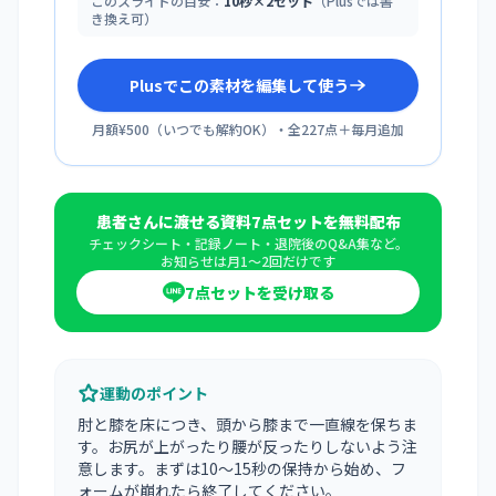
このスライドの目安：
10秒×2セット
（Plusでは書
き換え可）
Plusでこの素材を編集して使う
月額¥500
（
いつでも解約OK
）・全
227
点＋毎月追加
患者さんに渡せる資料7点セットを無料配布
チェックシート・記録ノート・退院後のQ&A集など。
お知らせは月1〜2回だけです
7点セットを受け取る
運動のポイント
肘と膝を床につき、頭から膝まで一直線を保ちま
す。お尻が上がったり腰が反ったりしないよう注
意します。まずは10〜15秒の保持から始め、フ
ォームが崩れたら終了してください。