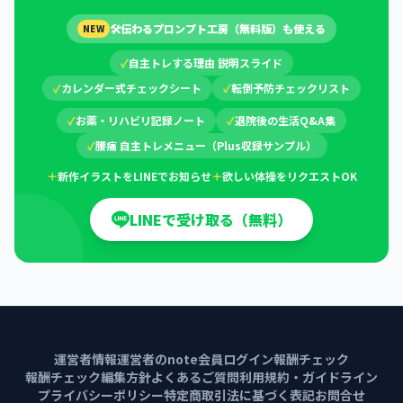
🛠
伝わるプロンプト工房（無料版）も使える
NEW
✓
自主トレする理由 説明スライド
✓
カレンダー式チェックシート
✓
転倒予防チェックリスト
✓
お薬・リハビリ記録ノート
✓
退院後の生活Q&A集
✓
腰痛 自主トレメニュー（Plus収録サンプル）
＋
新作イラストをLINEでお知らせ
＋
欲しい体操をリクエストOK
LINEで受け取る（無料）
運営者情報
運営者のnote
会員ログイン
報酬チェック
報酬チェック編集方針
よくあるご質問
利用規約・ガイドライン
プライバシーポリシー
特定商取引法に基づく表記
お問合せ