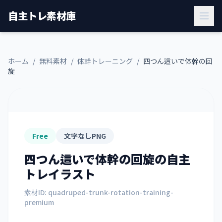
自主トレ素材庫
ホーム
/
無料素材
/
体幹トレーニング
/
四つん這いで体幹の回
旋
Free
文字なしPNG
四つん這いで体幹の回旋
の自主
トレイラスト
素材ID:
quadruped-trunk-rotation-training-
premium