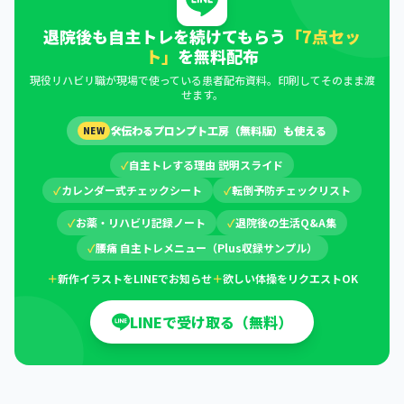
退院後も自主トレを続けてもらう
「7点セッ
ト」
を無料配布
現役リハビリ職が現場で使っている患者配布資料。印刷してそのまま渡
せます。
🛠
伝わるプロンプト工房（無料版）も使える
NEW
✓
自主トレする理由 説明スライド
✓
カレンダー式チェックシート
✓
転倒予防チェックリスト
✓
お薬・リハビリ記録ノート
✓
退院後の生活Q&A集
✓
腰痛 自主トレメニュー（Plus収録サンプル）
＋
新作イラストをLINEでお知らせ
＋
欲しい体操をリクエストOK
LINEで受け取る（無料）