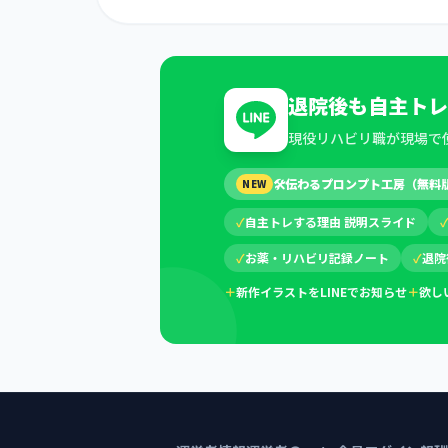
退院後も自主トレ
現役リハビリ職が現場で
🛠
伝わるプロンプト工房（無料
NEW
✓
自主トレする理由 説明スライド
✓
お薬・リハビリ記録ノート
✓
退院
＋
新作イラストをLINEでお知らせ
＋
欲し