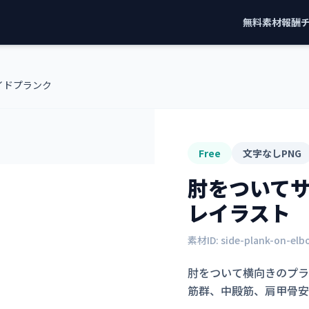
無料素材
報酬
イドプランク
Free
文字なしPNG
肘をついて
レイラスト
素材ID:
side-plank-on-el
肘をついて横向きのプラ
筋群、中殿筋、肩甲骨安