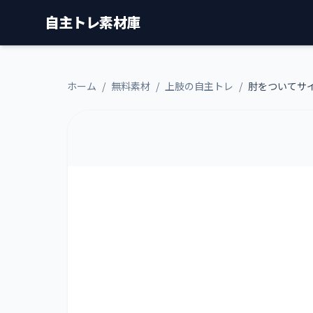
自主トレ素材庫
ホーム
/
無料素材
/
上肢の自主トレ
/
肘をついてサ