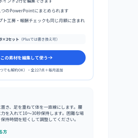
ポイント2行を編集できます
つのPowerPointにまとめられます
プト工房・報酬チェックも同じ月額に含まれ
0秒×2セット
（Plusでは書き換え可）
sでこの素材を編集して使う
つでも解約OK
）・全
227
点＋毎月追加
に置き、足を重ねて体を一直線にします。腰
力を入れて10〜30秒保持します。困難な場
、保持時間を短くして調整してください。
る方