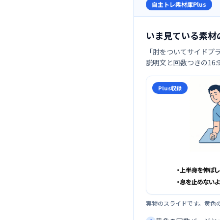
自主トレ素材庫Plus
いま見ている素材
「
肘をついてサイドプ
説明文と回数つきの16
Plus収録
実物のスライドです。黄色