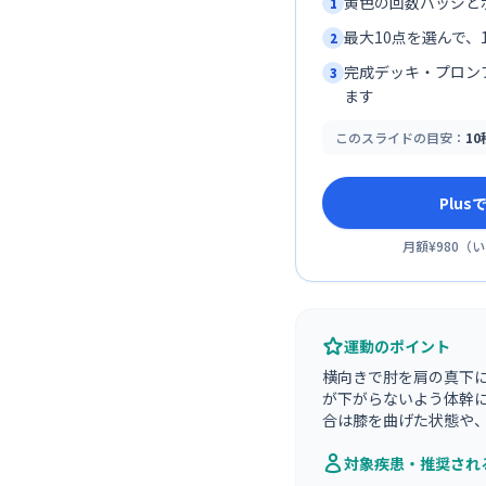
黄色の回数バッジと
1
最大10点を選んで、1
2
完成デッキ・プロン
3
ます
このスライドの目安：
1
Plu
月額¥980
（
い
運動のポイント
横向きで肘を肩の真下
が下がらないよう体幹に
合は膝を曲げた状態や
対象疾患・推奨され