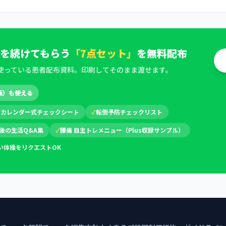
を続けてもらう
「7点セット」
を無料配布
使っている患者配布資料。印刷してそのまま渡せます。
版）も使える
✓
カレンダー式チェックシート
✓
転倒予防チェックリスト
後の生活Q&A集
✓
腰痛 自主トレメニュー（Plus収録サンプル）
い体操をリクエストOK