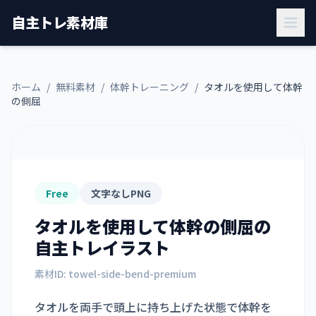
自主トレ素材庫
ホーム
/
無料素材
/
体幹トレーニング
/
タオルを使用して体幹
の側屈
Free
文字なしPNG
タオルを使用して体幹の側屈
の
自主トレイラスト
素材ID:
towel-side-bend-premium
タオルを両手で頭上に持ち上げた状態で体幹を