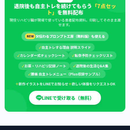
退院後も自主トレを続けてもらう
「7点セッ
ト」
を無料配布
現役リハビリ職が現場で使っている患者配布資料。印刷してそのまま渡
せます。
🛠
伝わるプロンプト工房（無料版）も使える
NEW
✓
自主トレする理由 説明スライド
✓
カレンダー式チェックシート
✓
転倒予防チェックリスト
✓
お薬・リハビリ記録ノート
✓
退院後の生活Q&A集
✓
腰痛 自主トレメニュー（Plus収録サンプル）
＋
新作イラストをLINEでお知らせ
＋
欲しい体操をリクエストOK
LINEで受け取る（無料）