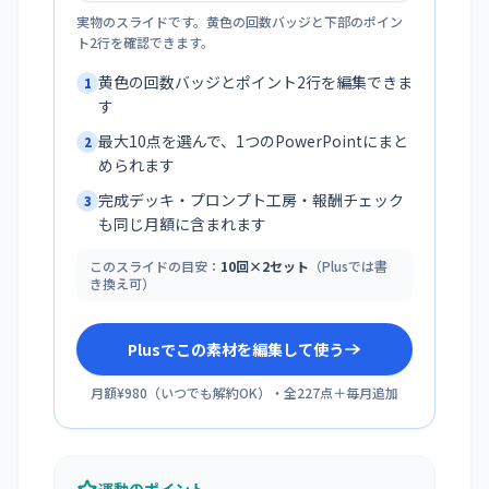
実物のスライドです。黄色の回数バッジと下部のポイン
ト2行を確認できます。
黄色の回数バッジとポイント2行を編集できま
1
す
最大10点を選んで、1つのPowerPointにまと
2
められます
完成デッキ・プロンプト工房・報酬チェック
3
も同じ月額に含まれます
このスライドの目安：
10回×2セット
（Plusでは書
き換え可）
Plusでこの素材を編集して使う
月額¥980
（
いつでも解約OK
）・全
227
点＋毎月追加