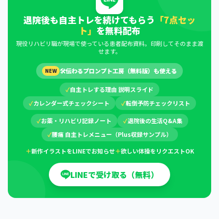
退院後も自主トレを続けてもらう
「7点セッ
ト」
を無料配布
現役リハビリ職が現場で使っている患者配布資料。印刷してそのまま渡
せます。
🛠
伝わるプロンプト工房（無料版）も使える
NEW
✓
自主トレする理由 説明スライド
✓
カレンダー式チェックシート
✓
転倒予防チェックリスト
✓
お薬・リハビリ記録ノート
✓
退院後の生活Q&A集
✓
腰痛 自主トレメニュー（Plus収録サンプル）
＋
新作イラストをLINEでお知らせ
＋
欲しい体操をリクエストOK
LINEで受け取る（無料）