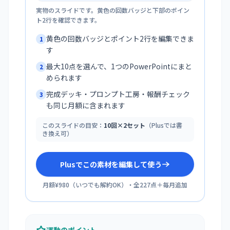
実物のスライドです。黄色の回数バッジと下部のポイン
ト2行を確認できます。
黄色の回数バッジとポイント2行を編集できま
1
す
最大10点を選んで、1つのPowerPointにまと
2
められます
完成デッキ・プロンプト工房・報酬チェック
3
も同じ月額に含まれます
このスライドの目安：
10回×2セット
（Plusでは書
き換え可）
Plusでこの素材を編集して使う
月額¥980
（
いつでも解約OK
）・全
227
点＋毎月追加