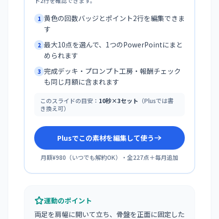
ト2行を確認できます。
黄色の回数バッジとポイント2行を編集できま
1
す
最大10点を選んで、1つのPowerPointにまと
2
められます
完成デッキ・プロンプト工房・報酬チェック
3
も同じ月額に含まれます
このスライドの目安：
10秒×3セット
（Plusでは書
き換え可）
Plusでこの素材を編集して使う
月額¥980
（
いつでも解約OK
）・全
227
点＋毎月追加
運動のポイント
両足を肩幅に開いて立ち、骨盤を正面に固定した