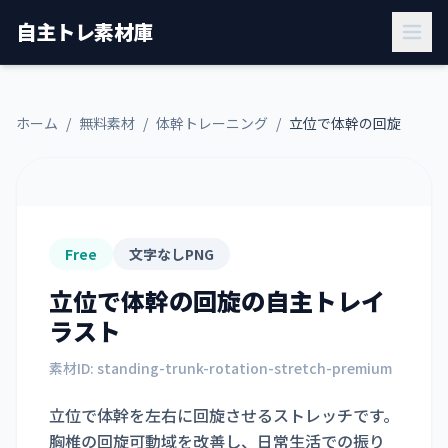
自主トレ素材庫
ホーム
/
無料素材
/
体幹トレーニング
/
立位で体幹の回旋
Free
文字なしPNG
立位で体幹の回旋
の自主トレイ
ラスト
素材ID:
standing-trunk-rotation-stretch-premium
立位で体幹を左右に回旋させるストレッチです。
胸椎の回旋可動域を改善し、日常生活での振り