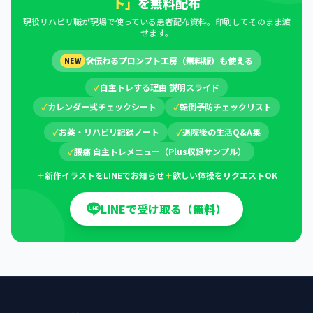
ト」
を無料配布
現役リハビリ職が現場で使っている患者配布資料。印刷してそのまま渡
せます。
🛠
伝わるプロンプト工房（無料版）も使える
NEW
✓
自主トレする理由 説明スライド
✓
カレンダー式チェックシート
✓
転倒予防チェックリスト
✓
お薬・リハビリ記録ノート
✓
退院後の生活Q&A集
✓
腰痛 自主トレメニュー（Plus収録サンプル）
＋
新作イラストをLINEでお知らせ
＋
欲しい体操をリクエストOK
LINEで受け取る（無料）