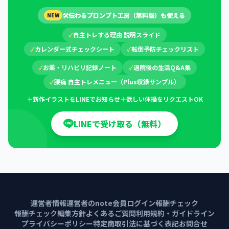
🛠
伝わるプロンプト工房（無料版）も使える
NEW
✓
自主トレする理由 説明スライド
✓
カレンダー式チェックシート
✓
転倒予防チェックリスト
✓
お薬・リハビリ記録ノート
✓
退院後の生活Q&A集
✓
腰痛 自主トレメニュー（Plus収録サンプル）
＋
新作イラストをLINEでお知らせ
＋
欲しい体操をリクエストOK
LINEで受け取る（無料）
運営者情報
運営者のnote
会員ログイン
報酬チェック
報酬チェック編集方針
よくあるご質問
利用規約・ガイドライン
プライバシーポリシー
特定商取引法に基づく表記
お問合せ