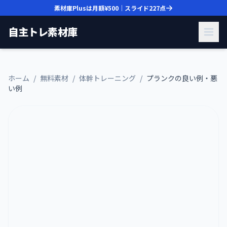
素材庫Plusは月額
¥500
｜スライド
227
点
自主トレ素材庫
ホーム
/
無料素材
/
体幹トレーニング
/
プランクの良い例・悪
い例