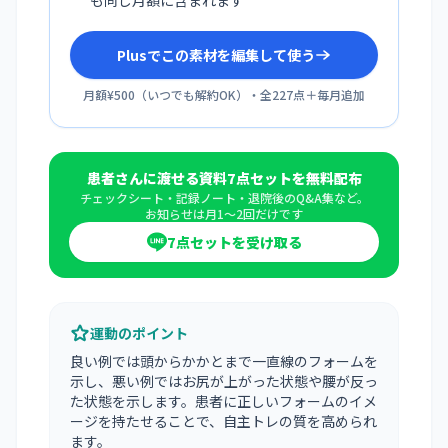
も同じ月額に含まれます
Plusでこの素材を編集して使う
月額¥500
（
いつでも解約OK
）・全
227
点＋毎月追加
患者さんに渡せる資料7点セットを無料配布
チェックシート・記録ノート・退院後のQ&A集など。
お知らせは月1〜2回だけです
7点セットを受け取る
運動のポイント
良い例では頭からかかとまで一直線のフォームを
示し、悪い例ではお尻が上がった状態や腰が反っ
た状態を示します。患者に正しいフォームのイメ
ージを持たせることで、自主トレの質を高められ
ます。