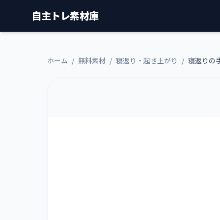
自主トレ素材庫
ホーム
/
無料素材
/
寝返り・起き上がり
/
寝返りの