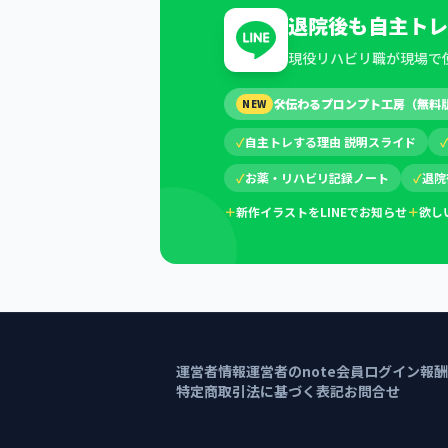
退院後も自主トレ
現役リハビリ職が現場で
🛠
伝わるプロンプト工房（無料
NEW
✓
自主トレする理由 説明スライド
✓
お薬・リハビリ記録ノート
✓
退院
＋
新作イラストをLINEでお知らせ
＋
欲し
運営者情報
運営者のnote
会員ログイン
報酬
特定商取引法に基づく表記
お問合せ