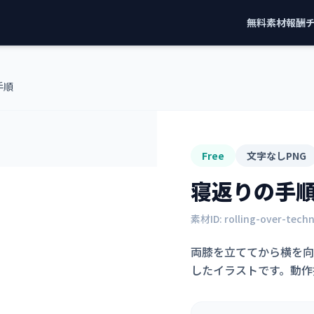
無料素材
報酬
手順
Free
文字なしPNG
寝返りの手
素材ID:
rolling-over-tech
両膝を立ててから横を向
したイラストです。動作