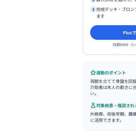
完成デッキ・プロン
3
ます
Plu
月額¥980
（
い
運動のポイント
両膝を立てて骨盤を回
介助者は本人の動きに
い。
対象疾患・推奨され
片麻痺、術後早期、腰
に活用できます。