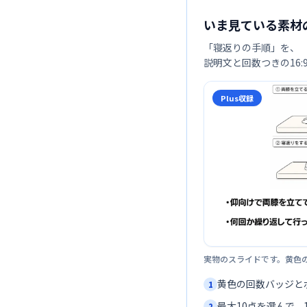
いま見ている素材
「
寝返りの手順
」を、
説明文と回数つきの16
Plus収録
実物のスライドです。黄色
黄色の回数バッジと
1
最大10点を選んで、1
2