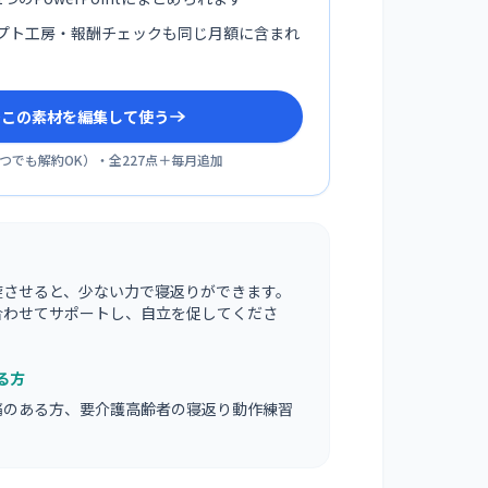
プト工房・報酬チェックも同じ月額に含まれ
sでこの素材を編集して使う
つでも解約OK
）・全
227
点＋毎月追加
旋させると、少ない力で寝返りができます。
合わせてサポートし、自立を促してくださ
る方
痛のある方、要介護高齢者の寝返り動作練習