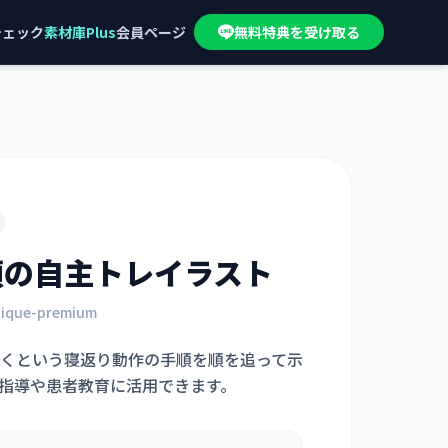
チェック
素材庫Plus
会員ページ
無料特典を受け取る
順
の自主トレイラスト
nique-premium
くという寝返り動作の手順を順を追って示
指導や患者教育に活用できます。