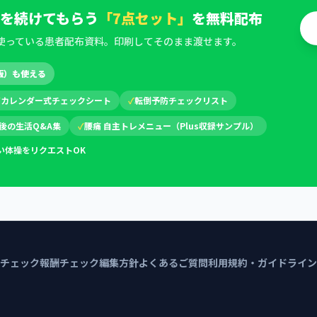
を続けてもらう
「7点セット」
を無料配布
使っている患者配布資料。印刷してそのまま渡せます。
版）も使える
✓
カレンダー式チェックシート
✓
転倒予防チェックリスト
後の生活Q&A集
✓
腰痛 自主トレメニュー（Plus収録サンプル）
い体操をリクエストOK
チェック
報酬チェック編集方針
よくあるご質問
利用規約・ガイドライン