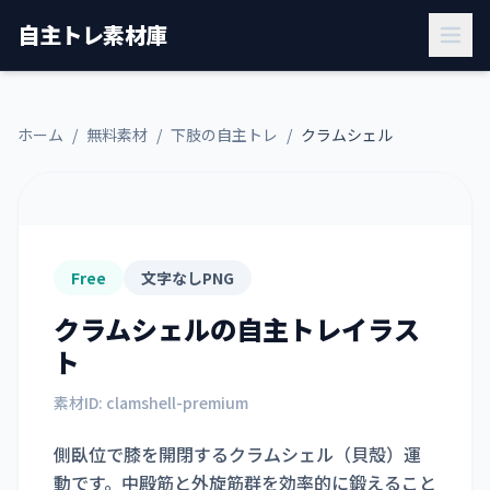
自主トレ素材庫
ホーム
/
無料素材
/
下肢の自主トレ
/
クラムシェル
Free
文字なしPNG
クラムシェル
の自主トレイラス
ト
素材ID:
clamshell-premium
側臥位で膝を開閉するクラムシェル（貝殻）運
動です。中殿筋と外旋筋群を効率的に鍛えること