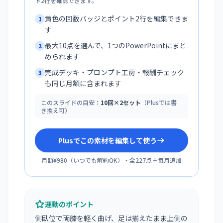
ト2行を確認できます。
黄色の回数バッジとポイント2行を編集できま
1
す
最大10点を選んで、1つのPowerPointにまと
2
められます
完成デッキ・プロンプト工房・報酬チェック
3
も同じ月額に含まれます
このスライドの目安：
10回×2セット
（Plusでは書
き換え可）
Plusでこの素材を編集して使う
月額¥980
（
いつでも解約OK
）・全
227
点＋毎月追加
運動のポイント
側臥位で両膝を軽く曲げ、足は揃えたまま上側の