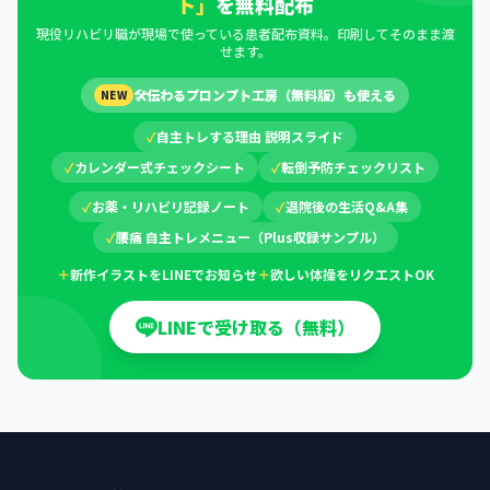
ト」
を無料配布
現役リハビリ職が現場で使っている患者配布資料。印刷してそのまま渡
せます。
🛠
伝わるプロンプト工房（無料版）も使える
NEW
✓
自主トレする理由 説明スライド
✓
カレンダー式チェックシート
✓
転倒予防チェックリスト
✓
お薬・リハビリ記録ノート
✓
退院後の生活Q&A集
✓
腰痛 自主トレメニュー（Plus収録サンプル）
＋
新作イラストをLINEでお知らせ
＋
欲しい体操をリクエストOK
LINEで受け取る（無料）