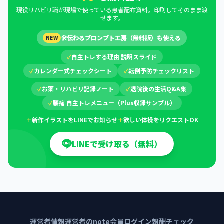
現役リハビリ職が現場で使っている患者配布資料。印刷してそのまま渡
せます。
🛠
伝わるプロンプト工房（無料版）も使える
NEW
✓
自主トレする理由 説明スライド
✓
カレンダー式チェックシート
✓
転倒予防チェックリスト
✓
お薬・リハビリ記録ノート
✓
退院後の生活Q&A集
✓
腰痛 自主トレメニュー（Plus収録サンプル）
＋
新作イラストをLINEでお知らせ
＋
欲しい体操をリクエストOK
LINEで受け取る（無料）
運営者情報
運営者のnote
会員ログイン
報酬チェック