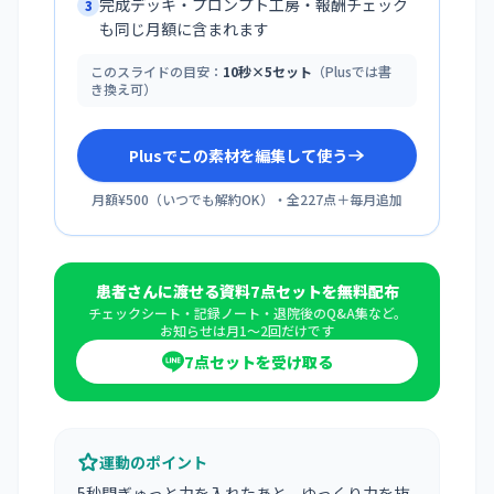
完成デッキ・プロンプト工房・報酬チェック
3
も同じ月額に含まれます
このスライドの目安：
10秒×5セット
（Plusでは書
き換え可）
Plusでこの素材を編集して使う
月額¥500
（
いつでも解約OK
）・全
227
点＋毎月追加
患者さんに渡せる資料7点セットを無料配布
チェックシート・記録ノート・退院後のQ&A集など。
お知らせは月1〜2回だけです
7点セットを受け取る
運動のポイント
5秒間ぎゅっと力を入れたあと、ゆっくり力を抜