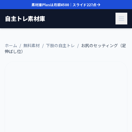
素材庫Plusは月額
¥500
｜スライド
227
点
自主トレ素材庫
ホーム
/
無料素材
/
下肢の自主トレ
/
お尻のセッティング（足
伸ばし位）