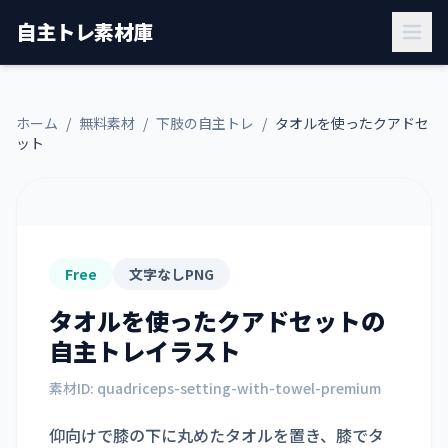
自主トレ素材庫
ホーム
/
無料素材
/
下肢の自主トレ
/
タオルを使ったクアドセ
ット
Free
文字なしPNG
タオルを使ったクアドセット
の
自主トレイラスト
素材ID:
quadriceps-setting-with-towel-premium
仰向けで膝の下に丸めたタオルを置き、膝でタ