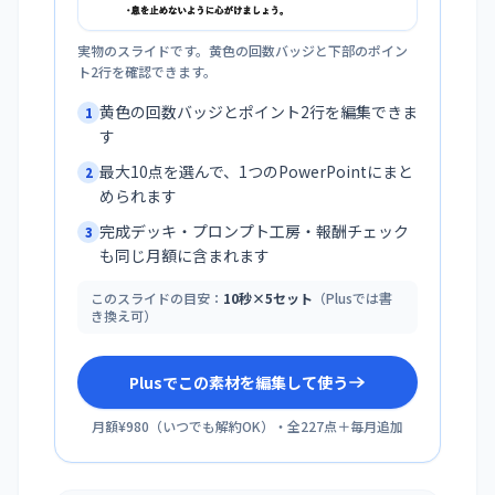
実物のスライドです。黄色の回数バッジと下部のポイン
ト2行を確認できます。
黄色の回数バッジとポイント2行を編集できま
1
す
最大10点を選んで、1つのPowerPointにまと
2
められます
完成デッキ・プロンプト工房・報酬チェック
3
も同じ月額に含まれます
このスライドの目安：
10秒×5セット
（Plusでは書
き換え可）
Plusでこの素材を編集して使う
月額¥980
（
いつでも解約OK
）・全
227
点＋毎月追加