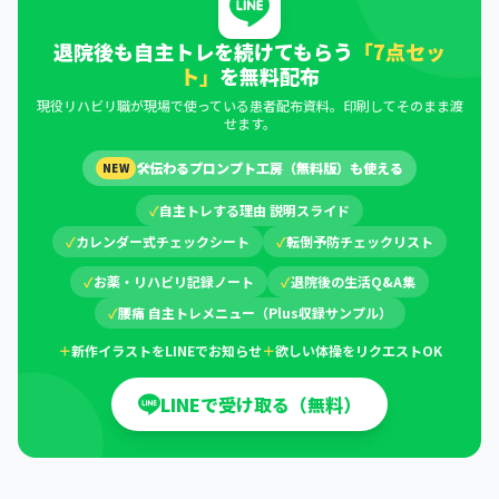
退院後も自主トレを続けてもらう
「7点セッ
ト」
を無料配布
現役リハビリ職が現場で使っている患者配布資料。印刷してそのまま渡
せます。
🛠
伝わるプロンプト工房（無料版）も使える
NEW
✓
自主トレする理由 説明スライド
✓
カレンダー式チェックシート
✓
転倒予防チェックリスト
✓
お薬・リハビリ記録ノート
✓
退院後の生活Q&A集
✓
腰痛 自主トレメニュー（Plus収録サンプル）
＋
新作イラストをLINEでお知らせ
＋
欲しい体操をリクエストOK
LINEで受け取る（無料）