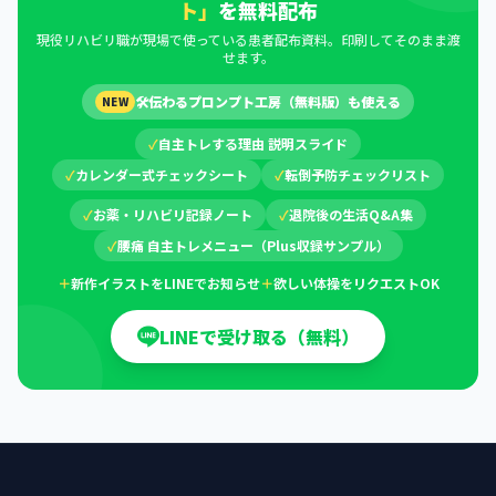
ト」
を無料配布
現役リハビリ職が現場で使っている患者配布資料。印刷してそのまま渡
せます。
🛠
伝わるプロンプト工房（無料版）も使える
NEW
✓
自主トレする理由 説明スライド
✓
カレンダー式チェックシート
✓
転倒予防チェックリスト
✓
お薬・リハビリ記録ノート
✓
退院後の生活Q&A集
✓
腰痛 自主トレメニュー（Plus収録サンプル）
＋
新作イラストをLINEでお知らせ
＋
欲しい体操をリクエストOK
LINEで受け取る（無料）