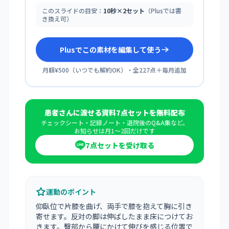
このスライドの目安：
10秒×2セット
（Plusでは書
き換え可）
Plusでこの素材を編集して使う
月額¥500
（
いつでも解約OK
）・全
227
点＋毎月追加
患者さんに渡せる資料7点セットを無料配布
チェックシート・記録ノート・退院後のQ&A集など。
お知らせは月1〜2回だけです
7点セットを受け取る
運動のポイント
仰臥位で片膝を曲げ、両手で膝を抱えて胸に引き
寄せます。反対の脚は伸ばしたまま床につけてお
きます。臀部から腰にかけて伸びを感じる位置で