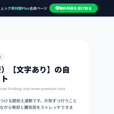
チェック
素材庫Plus
会員ページ
無料特典を受け取る
G
膝）【文字あり】
の自
スト
rcise-holding-one-knee-premium-text
つける膝抱え運動です。片側ずつ行うこと
ながら臀部と腰背部をストレッチできま