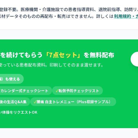
員登録不要。医療機関・介護施設での患者指導資料、退院前指導、訪問リ
素材データそのものの再配布・転売はできません。詳しくは
利用規約・
を続けてもらう
「7点セット」
を無料配布
使っている患者配布資料。印刷してそのまま渡せます。
版）も使える
✓
カレンダー式チェックシート
✓
転倒予防チェックリスト
後の生活Q&A集
✓
腰痛 自主トレメニュー（Plus収録サンプル）
い体操をリクエストOK