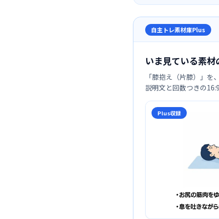
自主トレ素材庫Plus
いま見ている素材
「
膝抱え（片膝）
」を
説明文と回数つきの16
Plus収録