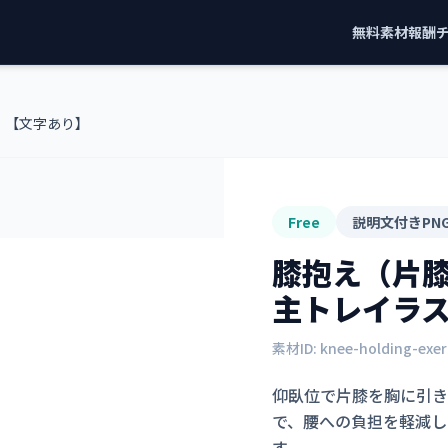
無料素材
報酬
）【文字あり】
Free
説明文付きPN
膝抱え（片
主トレイラ
素材ID:
knee-holding-exe
仰臥位で片膝を胸に引き
で、腰への負担を軽減し
す。