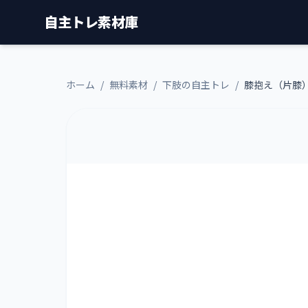
自主トレ素材庫
ホーム
/
無料素材
/
下肢の自主トレ
/
膝抱え（片膝