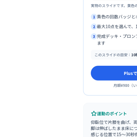
実物のスライドです。黄色
黄色の回数バッジと
1
最大10点を選んで、1
2
完成デッキ・プロン
3
ます
このスライドの目安：
1
Plu
月額¥980
（
い
運動のポイント
仰臥位で片膝を曲げ、
脚は伸ばしたまま床に
感じる位置で15〜30