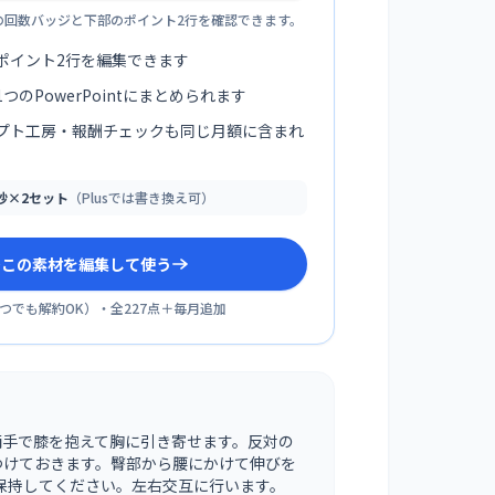
の回数バッジと下部のポイント2行を確認できます。
ポイント2行を編集できます
つのPowerPointにまとめられます
プト工房・報酬チェックも同じ月額に含まれ
0秒×2セット
（Plusでは書き換え可）
sでこの素材を編集して使う
つでも解約OK
）・全
227
点＋毎月追加
両手で膝を抱えて胸に引き寄せます。反対の
つけておきます。臀部から腰にかけて伸びを
秒保持してください。左右交互に行います。