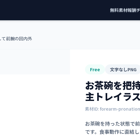
無料素材
報酬
して前腕の回内外
Free
文字なしPNG
お茶碗を把
主トレイラ
素材ID:
forearm-pronatio
お茶碗を持った状態で前
です。食事動作に直結し