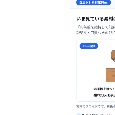
自主トレ素材庫Plus
いま見ている素材
「
お茶碗を把持して前
説明文と回数つきの16
Plus収録
実物のスライドです。黄色