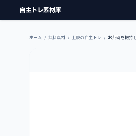
自主トレ素材庫
ホーム
/
無料素材
/
上肢の自主トレ
/
お茶碗を把持