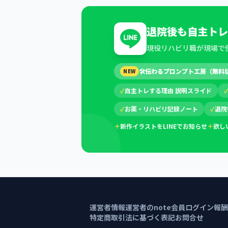
退院後も自主トレ
現役リハビリ職が現場で
🛠
伝わるプロンプト工房（無料
NEW
✓
自主トレする理由 説明スライド
✓
お薬・リハビリ記録ノート
✓
退院
＋
新作イラストをLINEでお知らせ
＋
欲し
運営者情報
運営者のnote
会員ログイン
報酬
特定商取引法に基づく表記
お問合せ