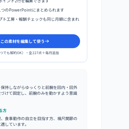
ポイント2行を編集できます
つのPowerPointにまとめられます
プト工房・報酬チェックも同じ月額に含まれ
sでこの素材を編集して使う
つでも解約OK
）・全
227
点＋毎月追加
う保持しながらゆっくりと前腕を回内・回外
近づけて固定し、前腕のみを動かすよう意識
る方
限、食事動作の自立を目指す方、橈尺関節の
に適しています。