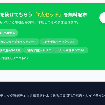
を続けてもらう
「7点セット」
を無料配布
使っている患者配布資料。印刷してそのまま渡せます。
版）も使える
✓
カレンダー式チェックシート
✓
転倒予防チェックリスト
後の生活Q&A集
✓
腰痛 自主トレメニュー（Plus収録サンプル）
い体操をリクエストOK
チェック
報酬チェック編集方針
よくあるご質問
利用規約・ガイドライン