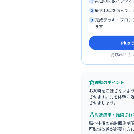
黄色の回数バッジと
1
最大10点を選んで、1
2
完成デッキ・プロン
3
ます
Plu
月額¥980
（
い
運動のポイント
お茶碗をこぼさないよ
させます。肘を体幹に
させましょう。
対象疾患・推奨され
脳卒中後の前腕回旋制
可動域改善が必要な方