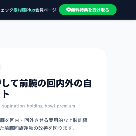
チェック
素材庫Plus
会員ページ
無料特典を受け取る
持して前腕の回内外
の自
スト
n-supination-holding-bowl-premium
腕を回内・回外させる実用的な上肢訓練
た前腕回旋運動の改善を図ります。