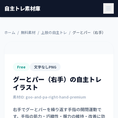
自主トレ素材庫
ホーム
/
無料素材
/
上肢の自主トレ
/
グーとパー（右手）
Free
文字なしPNG
グーとパー（右手）
の自主トレ
イラスト
素材ID:
goo-and-pa-right-hand-premium
右手でグーとパーを繰り返す手指の開閉運動で
す。手指の筋力・巧緻性・握力の維持・改善に効