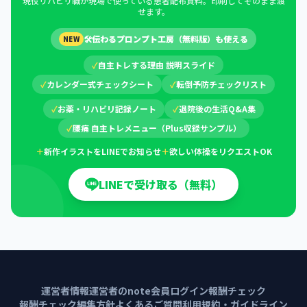
現役リハビリ職が現場で使っている患者配布資料。印刷してそのまま渡
せます。
🛠
伝わるプロンプト工房（無料版）も使える
NEW
✓
自主トレする理由 説明スライド
✓
カレンダー式チェックシート
✓
転倒予防チェックリスト
✓
お薬・リハビリ記録ノート
✓
退院後の生活Q&A集
✓
腰痛 自主トレメニュー（Plus収録サンプル）
＋
新作イラストをLINEでお知らせ
＋
欲しい体操をリクエストOK
LINEで受け取る（無料）
運営者情報
運営者のnote
会員ログイン
報酬チェック
報酬チェック編集方針
よくあるご質問
利用規約・ガイドライン