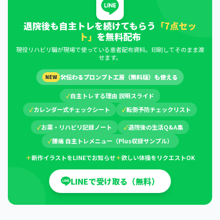
退院後も自主トレを続けてもらう
「7点セッ
ト」
を無料配布
現役リハビリ職が現場で使っている患者配布資料。印刷してそのまま渡
せます。
🛠
伝わるプロンプト工房（無料版）も使える
NEW
✓
自主トレする理由 説明スライド
✓
カレンダー式チェックシート
✓
転倒予防チェックリスト
✓
お薬・リハビリ記録ノート
✓
退院後の生活Q&A集
✓
腰痛 自主トレメニュー（Plus収録サンプル）
＋
新作イラストをLINEでお知らせ
＋
欲しい体操をリクエストOK
LINEで受け取る（無料）