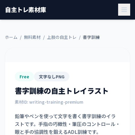
自主トレ素材庫
ホーム
/
無料素材
/
上肢の自主トレ
/
書字訓練
Free
文字なしPNG
書字訓練
の自主トレイラスト
素材ID:
writing-training-premium
鉛筆やペンを使って文字を書く書字訓練のイラ
ストです。手指の巧緻性・筆圧のコントロール・
眼と手の協調性を鍛えるADL訓練です。