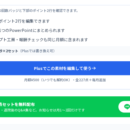
の回数バッジと下部のポイント2行を確認できます。
ポイント2行を編集できます
つのPowerPointにまとめられます
プト工房・報酬チェックも同じ月額に含まれます
0秒×2セット
（Plusでは書き換え可）
Plusでこの素材を編集して使う
月額¥500
（
いつでも解約OK
）・全
227
点＋毎月追加
点セットを無料配布
・退院後のQ&A集など。お知らせは月1〜2回だけです