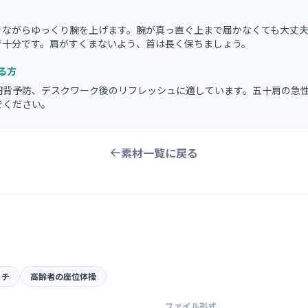
きながらゆっくり腕を上げます。腕が真っ直ぐ上まで届かなくても大丈
で十分です。肩がすくまないよう、首は長く保ちましょう。
る方
円背予防、デスクワーク後のリフレッシュに適しています。五十肩の急
でください。
素材一覧に戻る
ッチ
高齢者の座位体操
ファイル形式