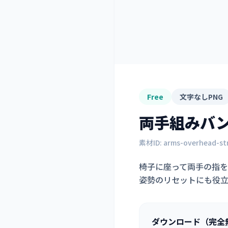
Free
文字なしPNG
両手組みバ
素材ID:
arms-overhead-st
椅子に座って両手の指
姿勢のリセットにも役
ダウンロード（完全