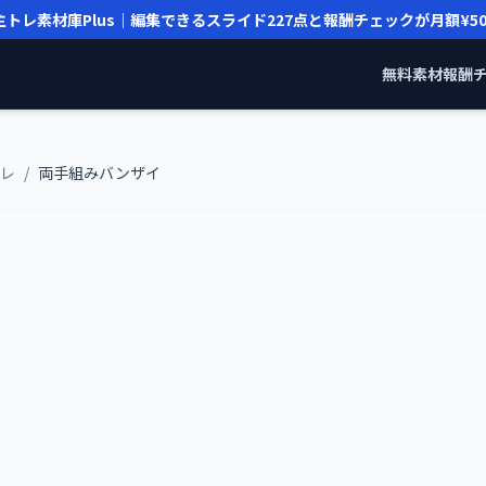
主トレ素材庫Plus｜編集できるスライド
227
点と報酬チェックが月額
¥5
無料素材
報酬
レ
/
両手組みバンザイ