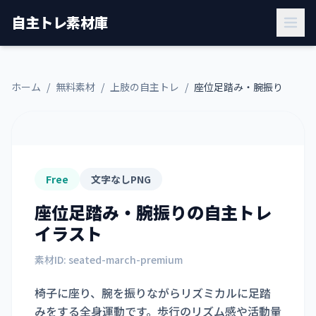
自主トレ素材庫
ホーム
/
無料素材
/
上肢の自主トレ
/
座位足踏み・腕振り
Free
文字なしPNG
座位足踏み・腕振り
の自主トレ
イラスト
素材ID:
seated-march-premium
椅子に座り、腕を振りながらリズミカルに足踏
みをする全身運動です。歩行のリズム感や活動量