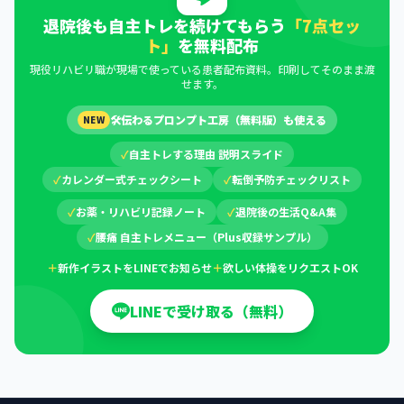
退院後も自主トレを続けてもらう
「7点セッ
ト」
を無料配布
現役リハビリ職が現場で使っている患者配布資料。印刷してそのまま渡
せます。
🛠
伝わるプロンプト工房（無料版）も使える
NEW
✓
自主トレする理由 説明スライド
✓
カレンダー式チェックシート
✓
転倒予防チェックリスト
✓
お薬・リハビリ記録ノート
✓
退院後の生活Q&A集
✓
腰痛 自主トレメニュー（Plus収録サンプル）
＋
新作イラストをLINEでお知らせ
＋
欲しい体操をリクエストOK
LINEで受け取る（無料）