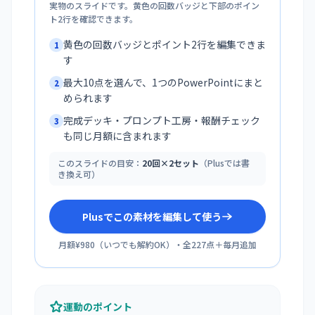
実物のスライドです。黄色の回数バッジと下部のポイン
ト2行を確認できます。
黄色の回数バッジとポイント2行を編集できま
1
す
最大10点を選んで、1つのPowerPointにまと
2
められます
完成デッキ・プロンプト工房・報酬チェック
3
も同じ月額に含まれます
このスライドの目安：
20回×2セット
（Plusでは書
き換え可）
Plusでこの素材を編集して使う
月額¥980
（
いつでも解約OK
）・全
227
点＋毎月追加
運動のポイント