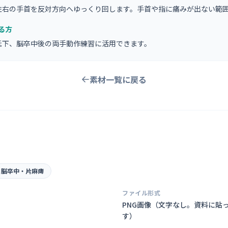
左右の手首を反対方向へゆっくり回します。手首や指に痛みが出ない範
る方
低下、脳卒中後の両手動作練習に活用できます。
素材一覧に戻る
脳卒中・片麻痺
ファイル形式
PNG画像（
文字なし。資料に貼
す
）