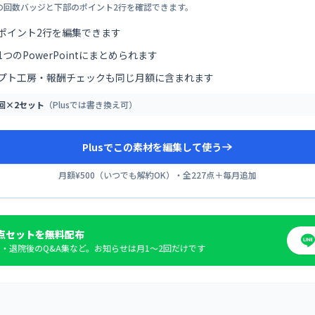
の回数バッジと下部のポイント2行を確認できます。
ポイント2行を編集できます
つのPowerPointにまとめられます
プト工房・報酬チェックも同じ月額に含まれます
0回×2セット
（Plusでは書き換え可）
Plusでこの素材を編集して使う
月額¥500
（
いつでも解約OK
）・全
227
点＋毎月追加
点セットを無料配布
・退院後のQ&A集など。お知らせは月1〜2回だけです