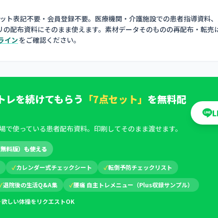
ジット表記不要・会員登録不要。医療機関・介護施設での患者指導資料、
リの配布資料にそのまま使えます。素材データそのものの再配布・転売
ライン
をご確認ください。
トレを続けてもらう
「7点セット」
を無料配
場で使っている患者配布資料。印刷してそのまま渡せます。
（無料版）も使える
✓
カレンダー式チェックシート
✓
転倒予防チェックリスト
✓
退院後の生活Q&A集
✓
腰痛 自主トレメニュー（Plus収録サンプル）
＋
欲しい体操をリクエストOK