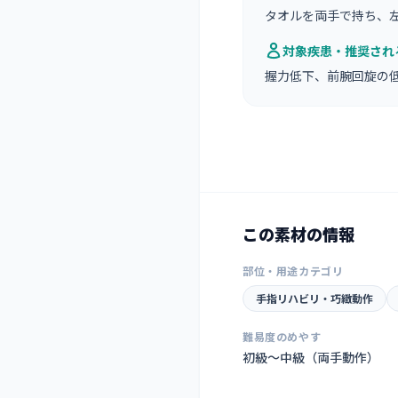
タオルを両手で持ち、
対象疾患・推奨され
握力低下、前腕回旋の
この素材の情報
部位・用途カテゴリ
手指リハビリ・巧緻動作
難易度のめやす
初級〜中級（両手動作）