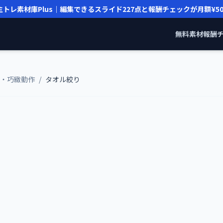
主トレ素材庫Plus｜編集できるスライド
227
点と報酬チェックが月額
¥5
無料素材
報酬
・巧緻動作
/
タオル絞り