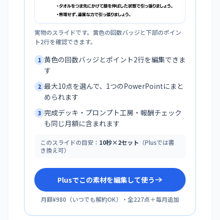
実物のスライドです。黄色の回数バッジと下部のポイン
ト2行を確認できます。
黄色の回数バッジとポイント2行を編集できま
1
す
最大10点を選んで、1つのPowerPointにまと
2
められます
完成デッキ・プロンプト工房・報酬チェック
3
も同じ月額に含まれます
このスライドの目安：
10秒×2セット
（Plusでは書
き換え可）
Plusでこの素材を編集して使う
月額¥980
（
いつでも解約OK
）・全
227
点＋毎月追加