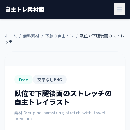
自主トレ素材庫
ホーム
/
無料素材
/
下肢の自主トレ
/
臥位で下腿後面のストレ
ッチ
Free
文字なしPNG
臥位で下腿後面のストレッチ
の
自主トレイラスト
素材ID:
supine-hamstring-stretch-with-towel-
premium