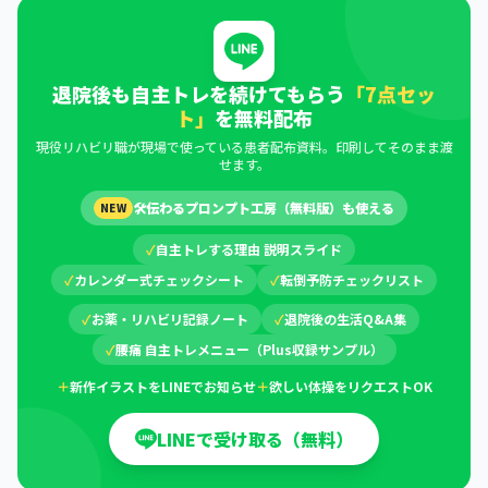
退院後も自主トレを続けてもらう
「7点セッ
ト」
を無料配布
現役リハビリ職が現場で使っている患者配布資料。印刷してそのまま渡
せます。
🛠
伝わるプロンプト工房（無料版）も使える
NEW
✓
自主トレする理由 説明スライド
✓
カレンダー式チェックシート
✓
転倒予防チェックリスト
✓
お薬・リハビリ記録ノート
✓
退院後の生活Q&A集
✓
腰痛 自主トレメニュー（Plus収録サンプル）
＋
新作イラストをLINEでお知らせ
＋
欲しい体操をリクエストOK
LINEで受け取る（無料）