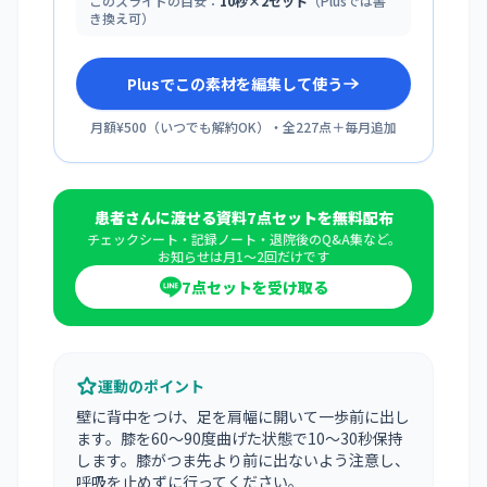
このスライドの目安：
10秒×2セット
（Plusでは書
き換え可）
Plusでこの素材を編集して使う
月額¥500
（
いつでも解約OK
）・全
227
点＋毎月追加
患者さんに渡せる資料7点セットを無料配布
チェックシート・記録ノート・退院後のQ&A集など。
お知らせは月1〜2回だけです
7点セットを受け取る
運動のポイント
壁に背中をつけ、足を肩幅に開いて一歩前に出し
ます。膝を60〜90度曲げた状態で10〜30秒保持
します。膝がつま先より前に出ないよう注意し、
呼吸を止めずに行ってください。