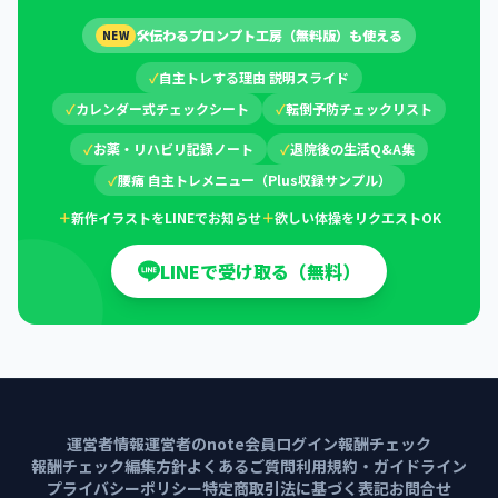
🛠
伝わるプロンプト工房（無料版）も使える
NEW
✓
自主トレする理由 説明スライド
✓
カレンダー式チェックシート
✓
転倒予防チェックリスト
✓
お薬・リハビリ記録ノート
✓
退院後の生活Q&A集
✓
腰痛 自主トレメニュー（Plus収録サンプル）
＋
新作イラストをLINEでお知らせ
＋
欲しい体操をリクエストOK
LINEで受け取る（無料）
運営者情報
運営者のnote
会員ログイン
報酬チェック
報酬チェック編集方針
よくあるご質問
利用規約・ガイドライン
プライバシーポリシー
特定商取引法に基づく表記
お問合せ