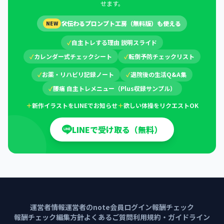
せます。
🛠
伝わるプロンプト工房（無料版）も使える
NEW
✓
自主トレする理由 説明スライド
✓
カレンダー式チェックシート
✓
転倒予防チェックリスト
✓
お薬・リハビリ記録ノート
✓
退院後の生活Q&A集
✓
腰痛 自主トレメニュー（Plus収録サンプル）
＋
新作イラストをLINEでお知らせ
＋
欲しい体操をリクエストOK
LINEで受け取る（無料）
運営者情報
運営者のnote
会員ログイン
報酬チェック
報酬チェック編集方針
よくあるご質問
利用規約・ガイドライン