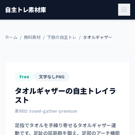
自主トレ素材庫
ホーム
/
無料素材
/
下肢の自主トレ
/
タオルギャザー
Free
文字なしPNG
タオルギャザー
の自主トレイラ
スト
素材ID:
towel-gather-premium
足指でタオルを手繰り寄せるタオルギャザー運
動です。足趾の屈筋群を鍛え、足部のアーチ機能