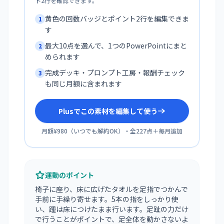
ト2行を確認できます。
黄色の回数バッジとポイント2行を編集できま
1
す
最大10点を選んで、1つのPowerPointにまと
2
められます
完成デッキ・プロンプト工房・報酬チェック
3
も同じ月額に含まれます
Plusでこの素材を編集して使う
月額¥980
（
いつでも解約OK
）・全
227
点＋毎月追加
運動のポイント
椅子に座り、床に広げたタオルを足指でつかんで
手前に手繰り寄せます。5本の指をしっかり使
い、踵は床につけたまま行います。足趾の力だけ
で行うことがポイントで、足全体を動かさないよ