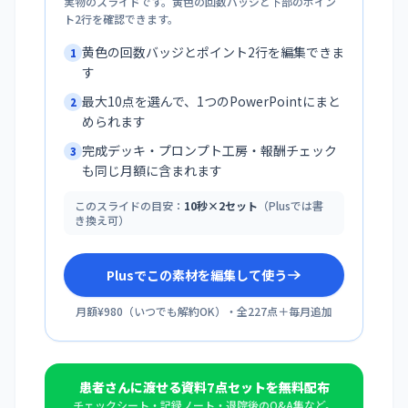
実物のスライドです。黄色の回数バッジと下部のポイン
ト2行を確認できます。
黄色の回数バッジとポイント2行を編集できま
1
す
最大10点を選んで、1つのPowerPointにまと
2
められます
完成デッキ・プロンプト工房・報酬チェック
3
も同じ月額に含まれます
このスライドの目安：
10秒×2セット
（Plusでは書
き換え可）
Plusでこの素材を編集して使う
月額¥980
（
いつでも解約OK
）・全
227
点＋毎月追加
患者さんに渡せる資料7点セットを無料配布
チェックシート・記録ノート・退院後のQ&A集など。