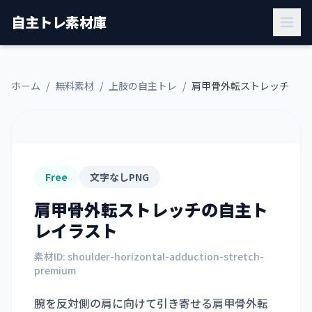
自主トレ素材庫
ホーム
/
無料素材
/
上肢の自主トレ
/
肩甲骨外転ストレッチ
Free
文字なしPNG
肩甲骨外転ストレッチ
の自主ト
レイラスト
素材ID:
shoulder-horizontal-adduction-stretch-
premium
腕を反対側の肩に向けて引き寄せる肩甲骨外転