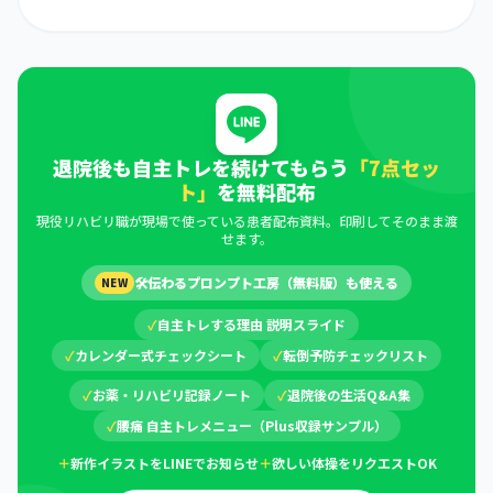
退院後も自主トレを続けてもらう
「7点セッ
ト」
を無料配布
現役リハビリ職が現場で使っている患者配布資料。印刷してそのまま渡
せます。
🛠
伝わるプロンプト工房（無料版）も使える
NEW
✓
自主トレする理由 説明スライド
✓
カレンダー式チェックシート
✓
転倒予防チェックリスト
✓
お薬・リハビリ記録ノート
✓
退院後の生活Q&A集
✓
腰痛 自主トレメニュー（Plus収録サンプル）
＋
新作イラストをLINEでお知らせ
＋
欲しい体操をリクエストOK