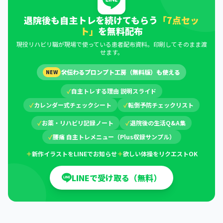
退院後も自主トレを続けてもらう
「7点セッ
ト」
を無料配布
現役リハビリ職が現場で使っている患者配布資料。印刷してそのまま渡
せます。
🛠
伝わるプロンプト工房（無料版）も使える
NEW
✓
自主トレする理由 説明スライド
✓
カレンダー式チェックシート
✓
転倒予防チェックリスト
✓
お薬・リハビリ記録ノート
✓
退院後の生活Q&A集
✓
腰痛 自主トレメニュー（Plus収録サンプル）
＋
新作イラストをLINEでお知らせ
＋
欲しい体操をリクエストOK
LINEで受け取る（無料）