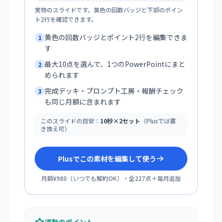
実物のスライドです。黄色の回数バッジと下部のポイン
ト2行を確認できます。
黄色の回数バッジとポイント2行を編集できま
1
す
最大10点を選んで、1つのPowerPointにまと
2
められます
完成デッキ・プロンプト工房・報酬チェック
3
も同じ月額に含まれます
このスライドの目安：
10秒×2セット
（Plusでは書
き換え可）
Plusでこの素材を編集して使う
月額¥980
（
いつでも解約OK
）・全
227
点＋毎月追加