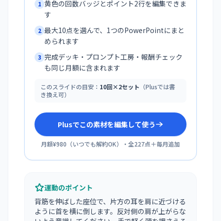
黄色の回数バッジとポイント2行を編集できま
1
す
最大10点を選んで、1つのPowerPointにまと
2
められます
完成デッキ・プロンプト工房・報酬チェック
3
も同じ月額に含まれます
このスライドの目安：
10回×2セット
（Plusでは書
き換え可）
Plusでこの素材を編集して使う
月額¥980
（
いつでも解約OK
）・全
227
点＋毎月追加
運動のポイント
背筋を伸ばした座位で、片方の耳を肩に近づける
ように首を横に倒します。反対側の肩が上がらな