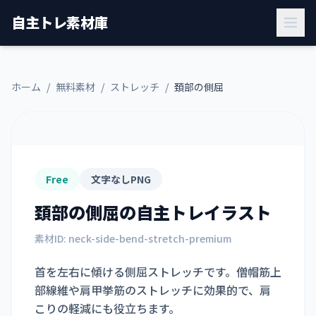
自主トレ素材庫
ホーム
/
無料素材
/
ストレッチ
/
頚部の側屈
Free
文字なしPNG
頚部の側屈
の自主トレイラスト
素材ID:
neck-side-bend-stretch-premium
首を左右に傾ける側屈ストレッチです。僧帽筋上
部線維や肩甲挙筋のストレッチに効果的で、肩
こりの軽減にも役立ちます。