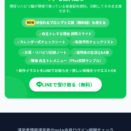
現役リハビリ職が現場で使っている患者配布資料。印刷してそのまま渡
せます。
🛠
伝わるプロンプト工房（無料版）も使える
NEW
✓
自主トレする理由 説明スライド
✓
カレンダー式チェックシート
✓
転倒予防チェックリスト
✓
お薬・リハビリ記録ノート
✓
退院後の生活Q&A集
✓
腰痛 自主トレメニュー（Plus収録サンプル）
＋
新作イラストをLINEでお知らせ
＋
欲しい体操をリクエストOK
LINEで受け取る（無料）
運営者情報
運営者のnote
会員ログイン
報酬チェック