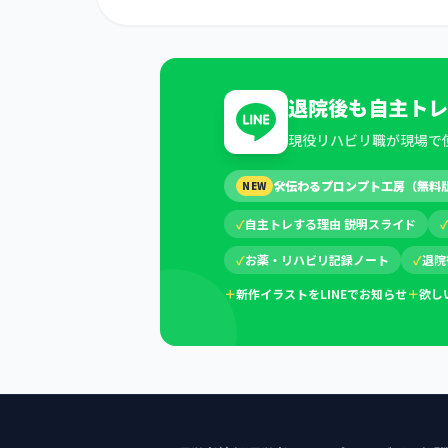
退院後も自主トレ
現役リハビリ職が現場で
🛠
伝わるプロンプト工房（無料
NEW
✓
自主トレする理由 説明スライド
✓
お薬・リハビリ記録ノート
✓
退院
＋
新作イラストをLINEでお知らせ
＋
欲し