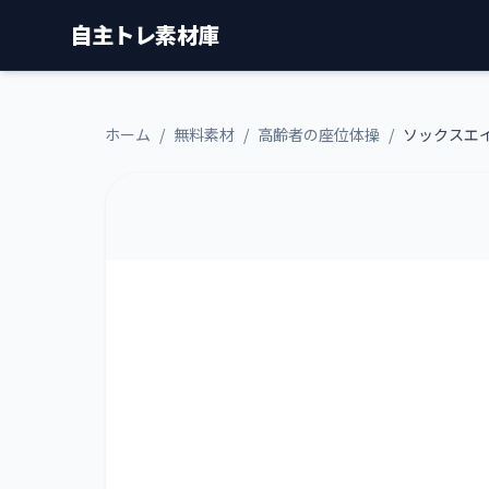
自主トレ素材庫
ホーム
/
無料素材
/
高齢者の座位体操
/
ソックスエ