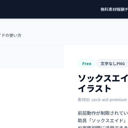
無料素材
報酬
イドの使い方
Free
文字なしPNG
ソックスエ
イラスト
素材ID:
sock-aid-premium
前屈動作が制限されてい
助具「ソックスエイド」
や家族説明に活用できま