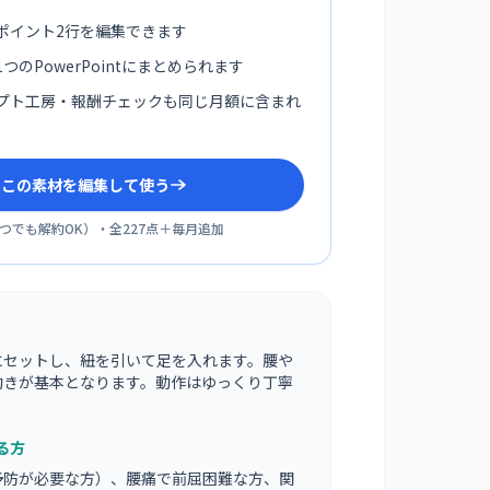
ポイント2行を編集できます
つのPowerPointにまとめられます
プト工房・報酬チェックも同じ月額に含まれ
sでこの素材を編集して使う
つでも解約OK
）・全
227
点＋毎月追加
にセットし、紐を引いて足を入れます。腰や
動きが基本となります。動作はゆっくり丁寧
る方
予防が必要な方）、腰痛で前屈困難な方、関