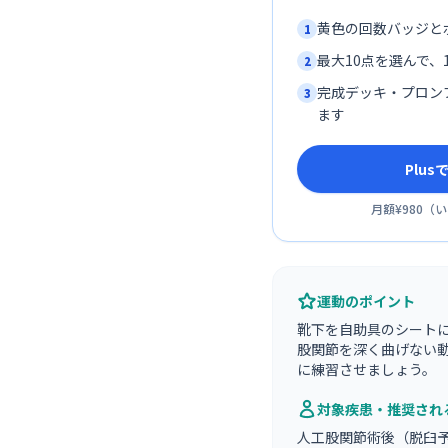
黄色の回数バッジと
1
最大10点を選んで、1
2
完成デッキ・プロン
3
ます
Plu
月額¥980
（
い
運動のポイント
靴下を自助具のシート
股関節を深く曲げない
に練習させましょう。
対象疾患・推奨され
人工股関節術後（脱臼