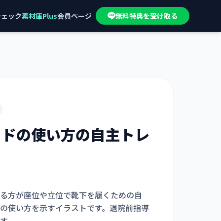
チェック
素材庫Plus
会員ページ
無料特典を受け取る
イドの使い方
の自主トレ
る方が座位や立位で靴下を履くための自
の使い方を示すイラストです。退院前指導
す。