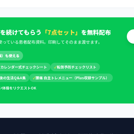
を続けてもらう
「7点セット」
を無料配布
使っている患者配布資料。印刷してそのまま渡せます。
版）も使える
✓
カレンダー式チェックシート
✓
転倒予防チェックリスト
後の生活Q&A集
✓
腰痛 自主トレメニュー（Plus収録サンプル）
い体操をリクエストOK