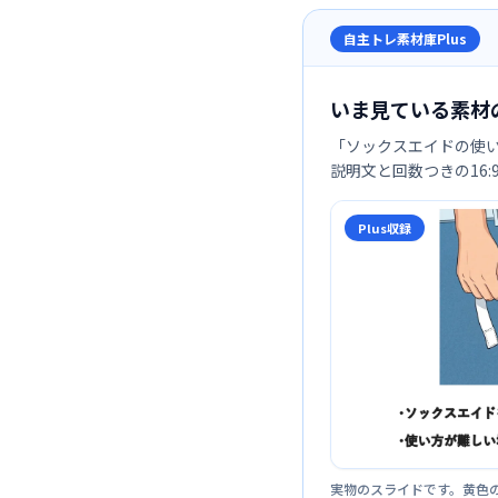
自主トレ素材庫Plus
いま見ている素材
「
ソックスエイドの使
説明文と回数つきの16
Plus収録
実物のスライドです。黄色