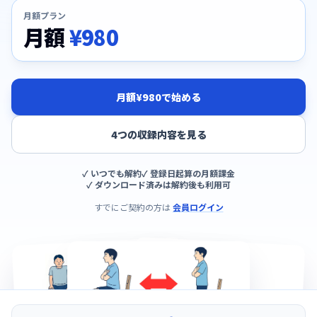
月額プラン
月額
¥980
月額¥980で始める
4つの収録内容を見る
✓ いつでも解約
✓ 登録日起算の月額課金
✓ ダウンロード済みは解約後も利用可
すでにご契約の方は
会員ログイン
PLUS LIBRARY
実物の16:9スライド。回数バッジとポイントは編集できます