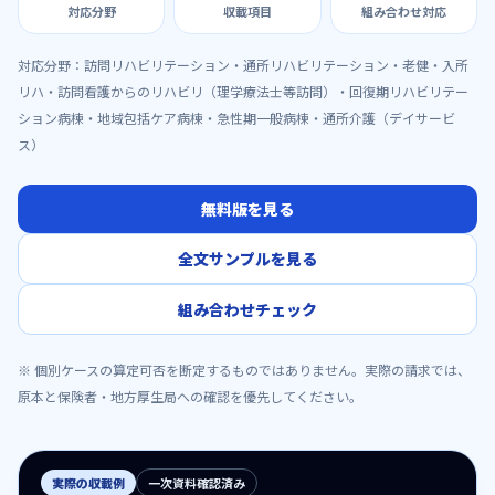
対応分野
収載項目
組み合わせ対応
対応分野：
訪問リハビリテーション・通所リハビリテーション・老健・入所
リハ・訪問看護からのリハビリ（理学療法士等訪問）・回復期リハビリテー
ション病棟・地域包括ケア病棟・急性期一般病棟・通所介護（デイサービ
ス）
無料版を見る
全文サンプルを見る
組み合わせチェック
※ 個別ケースの算定可否を断定するものではありません。実際の請求では、
原本と保険者・地方厚生局への確認を優先してください。
実際の収載例
一次資料確認済み