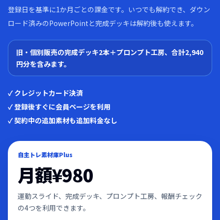
登録日を基準に1か月ごとの課金です。いつでも解約でき、ダウン
ロード済みのPowerPointと完成デッキは解約後も使えます。
旧・個別販売の完成デッキ2本＋プロンプト工房、合計2,940
円分を含みます。
✓ クレジットカード決済
✓ 登録後すぐに会員ページを利用
✓ 契約中の追加素材も追加料金なし
自主トレ素材庫Plus
月額
¥980
運動スライド、完成デッキ、プロンプト工房、報酬チェック
の4つを利用できます。