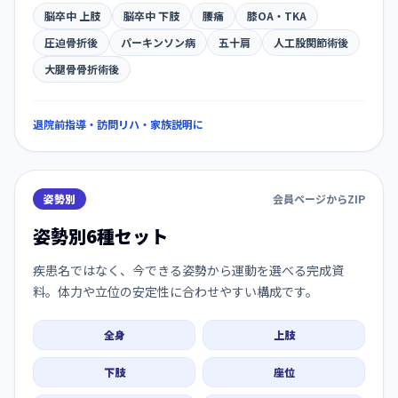
脳卒中 上肢
脳卒中 下肢
腰痛
膝OA・TKA
圧迫骨折後
パーキンソン病
五十肩
人工股関節術後
大腿骨骨折術後
退院前指導・訪問リハ・家族説明に
姿勢別
会員ページからZIP
姿勢別6種セット
疾患名ではなく、今できる姿勢から運動を選べる完成資
料。体力や立位の安定性に合わせやすい構成です。
全身
上肢
下肢
座位