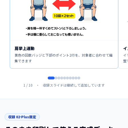
肩挙上運動
イ
黄色の回数バッジと下部のポイント2行を、対象者に合わせて編
イ
集できます
整
1
/
10
・ 収録スライドは継続して追加しています
収録
02
Plus限定