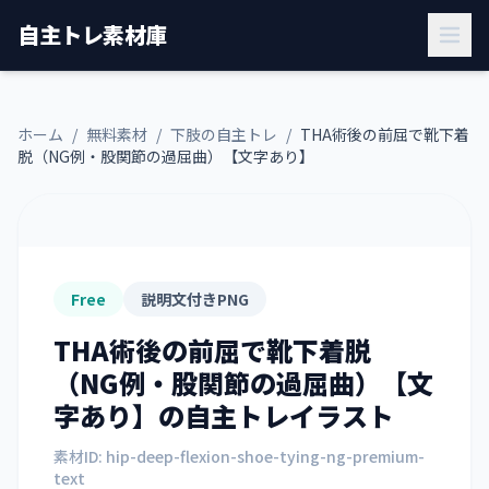
自主トレ素材庫
ホーム
/
無料素材
/
下肢の自主トレ
/
THA術後の前屈で靴下着
脱（NG例・股関節の過屈曲）【文字あり】
Free
説明文付きPNG
THA術後の前屈で靴下着脱
（NG例・股関節の過屈曲）【文
字あり】
の自主トレイラスト
素材ID:
hip-deep-flexion-shoe-tying-ng-premium-
text