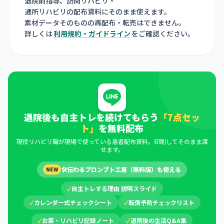
退院前指導、訪問リハビリ・
通所リハビリの配布資料にそのまま使えます。
素材データそのものの再配布・転売はできません。
詳しくは
利用規約・ガイドライン
をご確認ください。
退院後も自主トレを続けてもらう
「7点セッ
ト」
を無料配布
現役リハビリ職が現場で使っている患者配布資料。印刷してそのまま渡
せます。
🛠
伝わるプロンプト工房（無料版）も使える
NEW
✓
自主トレする理由 説明スライド
✓
カレンダー式チェックシート
✓
転倒予防チェックリスト
✓
お薬・リハビリ記録ノート
✓
退院後の生活Q&A集