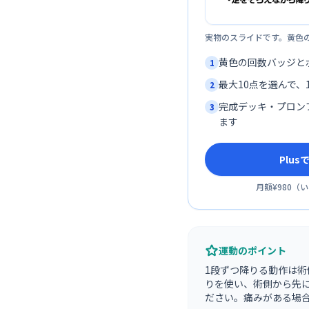
実物のスライドです。黄色
黄色の回数バッジと
1
最大10点を選んで、1
2
完成デッキ・プロン
3
ます
Plu
月額¥980
（
い
運動のポイント
1段ずつ降りる動作は
りを使い、術側から先に
ださい。痛みがある場