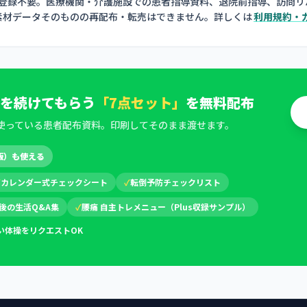
員登録不要。医療機関・介護施設での患者指導資料、退院前指導、訪問リ
素材データそのものの再配布・転売はできません。詳しくは
利用規約・
を続けてもらう
「7点セット」
を無料配布
使っている患者配布資料。印刷してそのまま渡せます。
版）も使える
✓
カレンダー式チェックシート
✓
転倒予防チェックリスト
後の生活Q&A集
✓
腰痛 自主トレメニュー（Plus収録サンプル）
い体操をリクエストOK