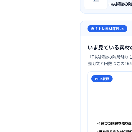
TKA術後の
自主トレ素材庫Plus
いま見ている素材
「
TKA術後の階段降り
説明文と回数つきの16
Plus収録