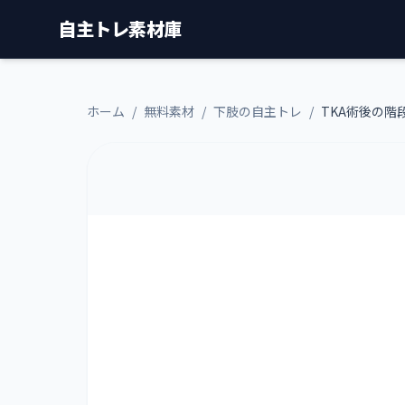
自主トレ素材庫
ホーム
/
無料素材
/
下肢の自主トレ
/
TKA術後の階