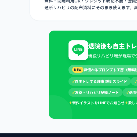
無料・商用利用OK・クレジット表記不要・会
通所リハビリの配布資料にそのまま使えます。
退院後も自主トレ
現役リハビリ職が現場で
🛠
伝わるプロンプト工房（無料
NEW
✓
自主トレする理由 説明スライド
✓
お薬・リハビリ記録ノート
✓
退院
＋
新作イラストをLINEでお知らせ
＋
欲し