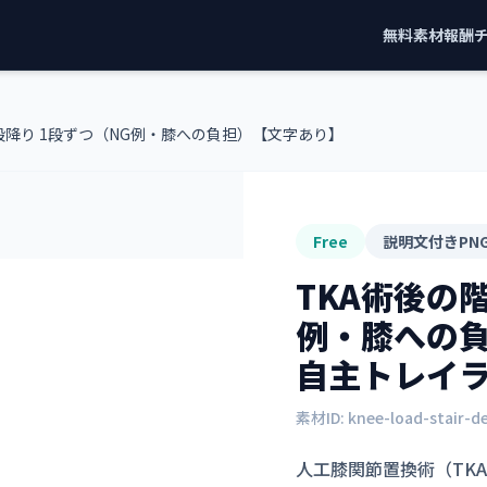
無料素材
報酬
段降り 1段ずつ（NG例・膝への負担）【文字あり】
Free
説明文付きPN
TKA術後の
例・膝への
自主トレイ
素材ID:
knee-load-stair-d
人工膝関節置換術（TK