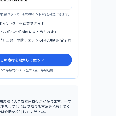
の回数バッジと下部のポイント2行を確認できます。
ポイント2行を編集できます
つのPowerPointにまとめられます
プト工房・報酬チェックも同じ月額に含まれ
sでこの素材を編集して使う
つでも解約OK
）・全
227
点＋毎月追加
術側の膝に大きな垂直負荷がかかります。手す
下ろして2足1段で降りる方法を指導してく
合は介助を検討してください。