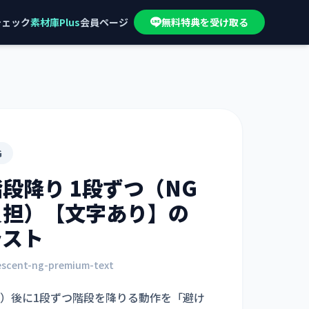
チェック
素材庫Plus
会員ページ
無料特典を受け取る
G
階段降り 1段ずつ（NG
負担）【文字あり】
の
ラスト
escent-ng-premium-text
A）後に1段ずつ階段を降りる動作を「避け