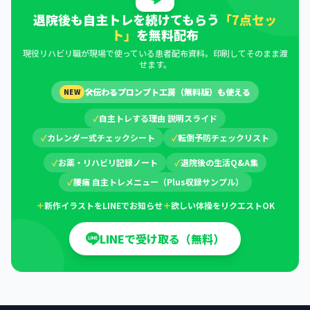
退院後も自主トレを続けてもらう
「7点セッ
ト」
を無料配布
現役リハビリ職が現場で使っている患者配布資料。印刷してそのまま渡
せます。
🛠
伝わるプロンプト工房（無料版）も使える
NEW
✓
自主トレする理由 説明スライド
✓
カレンダー式チェックシート
✓
転倒予防チェックリスト
✓
お薬・リハビリ記録ノート
✓
退院後の生活Q&A集
✓
腰痛 自主トレメニュー（Plus収録サンプル）
＋
新作イラストをLINEでお知らせ
＋
欲しい体操をリクエストOK
LINEで受け取る（無料）