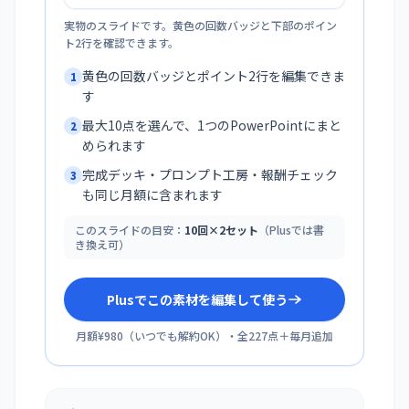
実物のスライドです。黄色の回数バッジと下部のポイン
ト2行を確認できます。
黄色の回数バッジとポイント2行を編集できま
1
す
最大10点を選んで、1つのPowerPointにまと
2
められます
完成デッキ・プロンプト工房・報酬チェック
3
も同じ月額に含まれます
このスライドの目安：
10回×2セット
（Plusでは書
き換え可）
Plusでこの素材を編集して使う
月額¥980
（
いつでも解約OK
）・全
227
点＋毎月追加