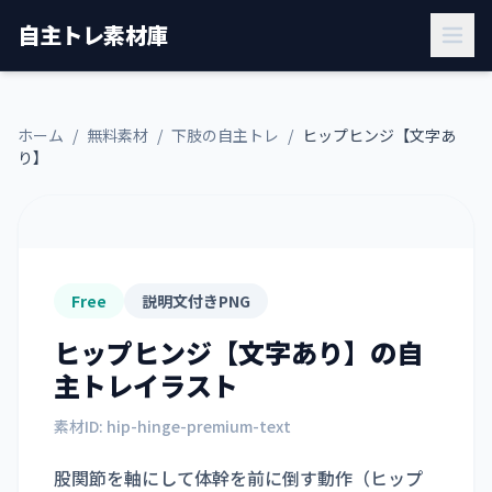
自主トレ素材庫
ホーム
/
無料素材
/
下肢の自主トレ
/
ヒップヒンジ【文字あ
り】
Free
説明文付きPNG
ヒップヒンジ【文字あり】
の自
主トレイラスト
素材ID:
hip-hinge-premium-text
股関節を軸にして体幹を前に倒す動作（ヒップ