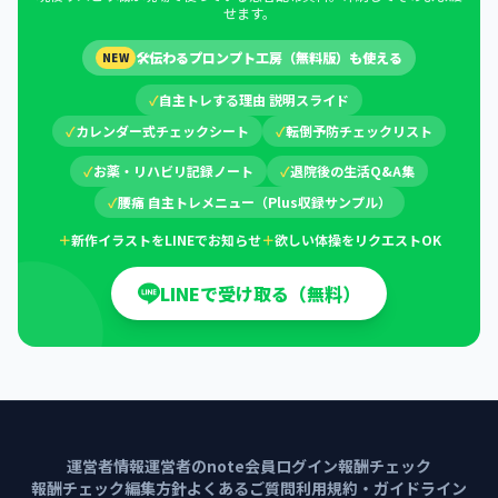
せます。
🛠
伝わるプロンプト工房（無料版）も使える
NEW
✓
自主トレする理由 説明スライド
✓
カレンダー式チェックシート
✓
転倒予防チェックリスト
✓
お薬・リハビリ記録ノート
✓
退院後の生活Q&A集
✓
腰痛 自主トレメニュー（Plus収録サンプル）
＋
新作イラストをLINEでお知らせ
＋
欲しい体操をリクエストOK
LINEで受け取る（無料）
運営者情報
運営者のnote
会員ログイン
報酬チェック
報酬チェック編集方針
よくあるご質問
利用規約・ガイドライン