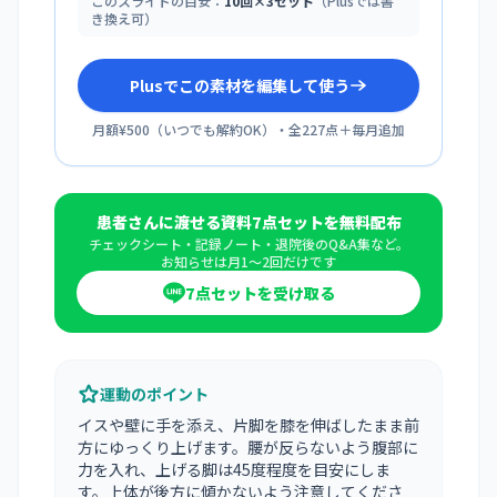
このスライドの目安：
10回×3セット
（Plusでは書
き換え可）
Plusでこの素材を編集して使う
月額¥500
（
いつでも解約OK
）・全
227
点＋毎月追加
患者さんに渡せる資料7点セットを無料配布
チェックシート・記録ノート・退院後のQ&A集など。
お知らせは月1〜2回だけです
7点セットを受け取る
運動のポイント
イスや壁に手を添え、片脚を膝を伸ばしたまま前
方にゆっくり上げます。腰が反らないよう腹部に
力を入れ、上げる脚は45度程度を目安にしま
す。上体が後方に傾かないよう注意してくださ