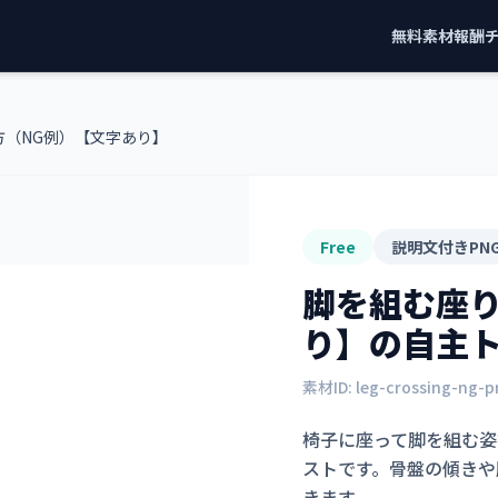
無料素材
報酬
方（NG例）【文字あり】
Free
説明文付きPN
脚を組む座り
り】
の自主
素材ID:
leg-crossing-ng-
椅子に座って脚を組む姿
ストです。骨盤の傾きや
きます。