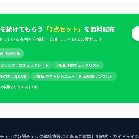
を続けてもらう
「7点セット」
を無料配布
使っている患者配布資料。印刷してそのまま渡せます。
版）も使える
✓
カレンダー式チェックシート
✓
転倒予防チェックリスト
後の生活Q&A集
✓
腰痛 自主トレメニュー（Plus収録サンプル）
い体操をリクエストOK
チェック
報酬チェック編集方針
よくあるご質問
利用規約・ガイドライン