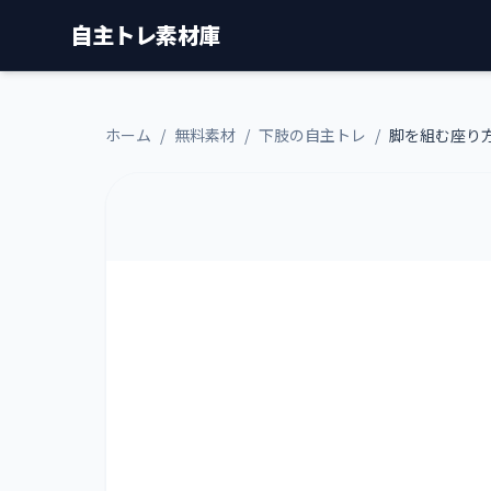
自主トレ素材庫
ホーム
/
無料素材
/
下肢の自主トレ
/
脚を組む座り