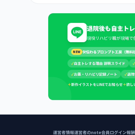
退院後も自主トレ
現役リハビリ職が現場で
🛠
伝わるプロンプト工房（無料
NEW
✓
自主トレする理由 説明スライド
✓
お薬・リハビリ記録ノート
✓
退院
＋
新作イラストをLINEでお知らせ
＋
欲し
運営者情報
運営者のnote
会員ログイン
報酬