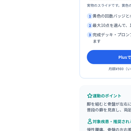
実物のスライドです。黄色
黄色の回数バッジと
1
最大10点を選んで、1
2
完成デッキ・プロン
3
ます
Plu
月額¥980
（
い
運動のポイント
脚を組むと骨盤が左右
普段の癖を見直し、両
対象疾患・推奨され
慢性腰痛、骨盤の左右