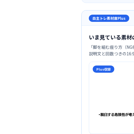
自主トレ素材庫Plus
いま見ている素材
「
脚を組む座り方（NG
説明文と回数つきの16
Plus収録