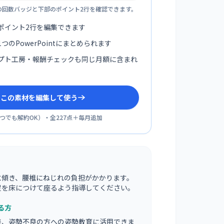
の回数バッジと下部のポイント2行を確認できます。
ポイント2行を編集できます
つのPowerPointにまとめられます
プト工房・報酬チェックも同じ月額に含まれ
sでこの素材を編集して使う
つでも解約OK
）・全
227
点＋毎月追加
に傾き、腰椎にねじれの負担がかかります。
足を床につけて座るよう指導してください。
る方
差、姿勢不良の方への姿勢教育に活用できま