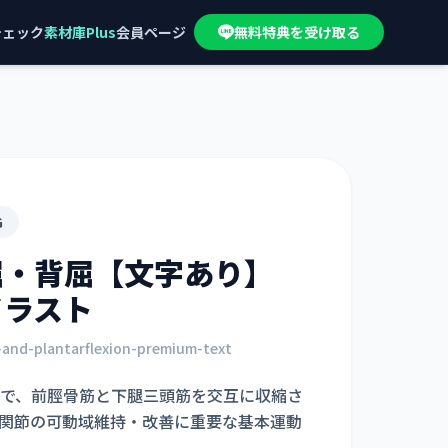
チェック
素材庫Plus
会員ページ
無料特典を受け取る
G
屈・背屈【文字あり】
イラスト
n-and-plantarflexion-premium-text
で、前脛骨筋と下腿三頭筋を交互に収縮さ
関節の可動域維持・改善に重要な基本運動