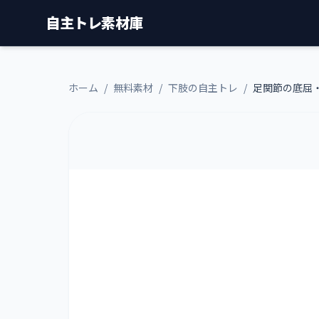
自主トレ素材庫
ホーム
/
無料素材
/
下肢の自主トレ
/
足関節の底屈