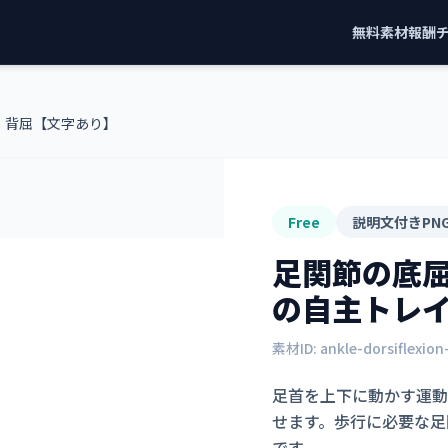
無料素材
報酬
・背屈【文字あり】
Free
説明文付きPN
足関節の底
の自主トレ
素材ID:
ankle-dorsiflexio
足首を上下に動かす運動
せます。歩行に必要な足
です。