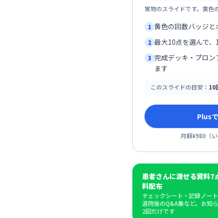
実物のスライドです。黄色
黄色の回数バッジと
1
最大10点を選んで、1
2
完成デッキ・プロン
3
ます
このスライドの目安：
1
Plu
月額¥980
（
い
患者さんに渡せる資料7
料配布
チェックシート・記録ノート
退院後のQ&A集など。お知
2回だけです