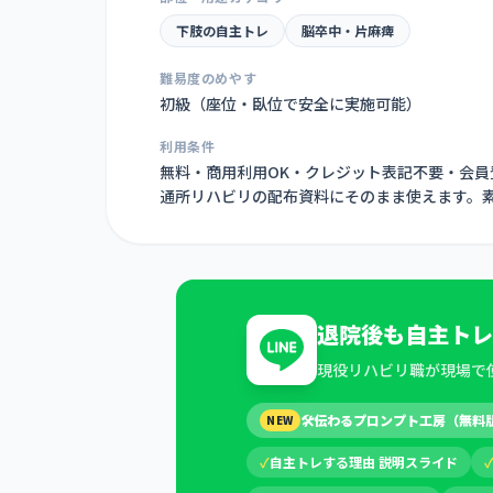
下肢の自主トレ
脳卒中・片麻痺
難易度のめやす
初級（座位・臥位で安全に実施可能）
利用条件
無料・商用利用OK・クレジット表記不要・会
通所リハビリの配布資料にそのまま使えます。
退院後も自主トレ
現役リハビリ職が現場で
🛠
伝わるプロンプト工房（無料
NEW
✓
自主トレする理由 説明スライド