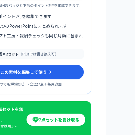
の回数バッジと下部のポイント2行を確認できます。
ポイント2行を編集できます
つのPowerPointにまとめられます
プト工房・報酬チェックも同じ月額に含まれ
0回×2セット
（Plusでは書き換え可）
sでこの素材を編集して使う
つでも解約OK
）・全
227
点＋毎月追加
点セットを無
7点セットを受け取る
・
らせは月1〜