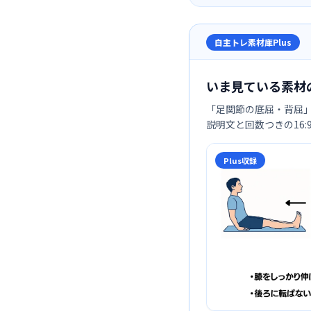
自主トレ素材庫Plus
いま見ている素材
「
足関節の底屈・背屈
説明文と回数つきの16
Plus収録