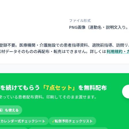
ファイル形式
PNG画像（
運動名・説明文入り
員登録不要。医療機関・介護施設での患者指導資料、退院前指導、訪問リ
素材データそのものの再配布・転売はできません。詳しくは
利用規約・
を続けてもらう
「7点セット」
を無料配布
使っている患者配布資料。印刷してそのまま渡せます。
版）も使える
✓
カレンダー式チェックシート
✓
転倒予防チェックリスト